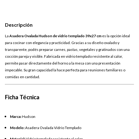
Descripción
La
Asadera Ovalada Hudson de vidrio templado 39x27 cm
es la opción ideal
para cocinar con elegancia y practicidad. Gracias a su diseño ovalado y
transparente, podés preparar carnes, pastas, vegetales y gratinados con una
cocción pareja y visible. Fabricada en vidrio templado resistente al calor,
permite pasar directamente del horno a la mesa con una presentación
impecable. Su gran capacidad la hace perfecta para reuniones familiares o
comidas en cantidad.
Ficha Técnica
Marca:
Hudson
Modelo:
Asadera Ovalada Vidrio Templado
Material:
Vidrio templado resistente al calor