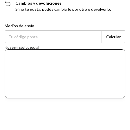
Cambios y devoluciones
Si no te gusta, podés cambiarlo por otro o devolverlo.
Entregas para el CP:
Cambiar CP
Medios de envío
Calcular
No sé mi código postal