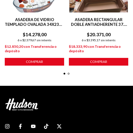
ASADERA DE VIDRIO
ASADERA RECTANGULAR
TEMPLADO OVALADA 34X23X6
DOBLE ANTIADHERENTE 37.5
CM PARA HORNO
CM COLOR COBRE
$14.278,00
$20.371,00
6
x
$2.379,67
sin interés
6
x
$3.395,17
sin interés
$12.850,20
con
Transferencia o
$18.333,90
con
Transferencia o
depósito
depósito
COMPRAR
COMPRAR