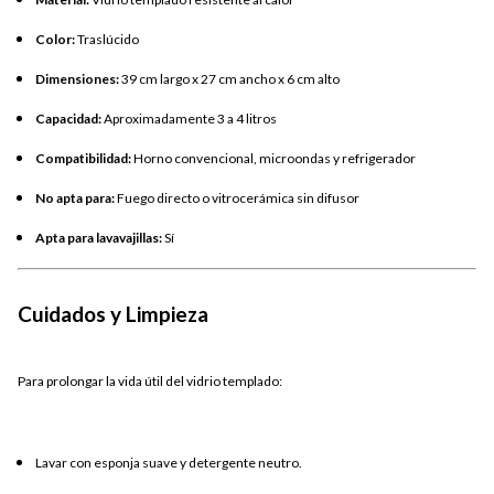
Color:
Traslúcido
Dimensiones:
39 cm largo x 27 cm ancho x 6 cm alto
Capacidad:
Aproximadamente 3 a 4 litros
Compatibilidad:
Horno convencional, microondas y refrigerador
No apta para:
Fuego directo o vitrocerámica sin difusor
Apta para lavavajillas:
Sí
Cuidados y Limpieza
Para prolongar la vida útil del vidrio templado:
Lavar con esponja suave y detergente neutro.