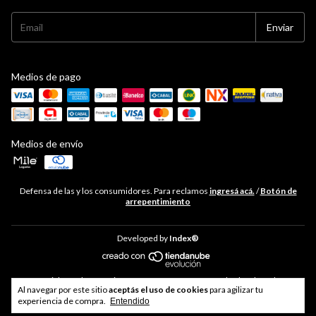
Medios de pago
Medios de envío
Defensa de las y los consumidores. Para reclamos
ingresá acá.
/
Botón de
arrepentimiento
Developed by
Index®
Copyright Hudson Cocina - 33711468469 - 2026. Todos los derechos
Al navegar por este sitio
aceptás el uso de cookies
para agilizar tu
reservados.
experiencia de compra.
Entendido