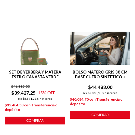
SET DE YERBERA Y MATERA
BOLSO MATERO GRIS 38 CM
ESTILO CANASTA VERDE
BASE CUERO SINTETICO +
TIRAS REGULABLES
$46.385,00
$44.483,00
$39.427,25
15
% OFF
6
x
$7.413,83
sin interés
6
x
$6.571,21
sin interés
$40.034,70
con
Transferencia o
depósito
$35.484,53
con
Transferencia o
depósito
COMPRAR
COMPRAR