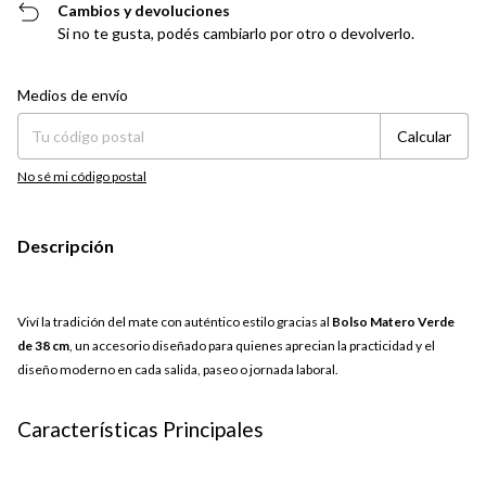
Cambios y devoluciones
Si no te gusta, podés cambiarlo por otro o devolverlo.
Entregas para el CP:
Cambiar CP
Medios de envío
Calcular
No sé mi código postal
Descripción
Viví la tradición del mate con auténtico estilo gracias al
Bolso Matero Verde
de 38 cm
, un accesorio diseñado para quienes aprecian la practicidad y el
diseño moderno en cada salida, paseo o jornada laboral.
Características Principales