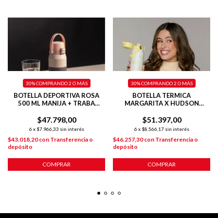
30%
COMPRANDO 2 O MÁS
30%
COMPRANDO 2 O MÁS
BOTELLA DEPORTIVA ROSA
BOTELLA TERMICA
500 ML MANIJA + TRABA
MARGARITA X HUDSON
+TAPA FLIP
DEPORTIVA 500 ML AMARILLA
$47.798,00
$51.397,00
6
x
$7.966,33
sin interés
6
x
$8.566,17
sin interés
$43.018,20
con
Transferencia o
$46.257,30
con
Transferencia o
depósito
depósito
COMPRAR
COMPRAR