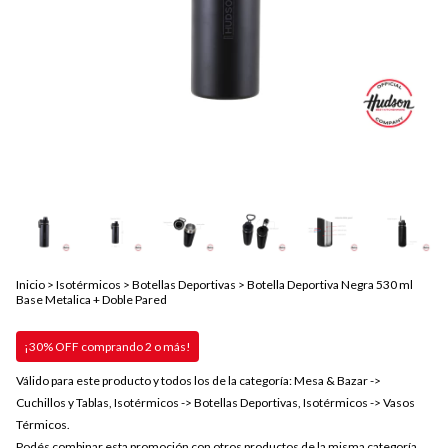
Inicio
>
Isotérmicos
>
Botellas Deportivas
>
Botella Deportiva Negra 530 ml
Base Metalica + Doble Pared
¡30% OFF comprando 2 o más!
Válido para este producto y todos los de la categoría: Mesa & Bazar ->
Cuchillos y Tablas, Isotérmicos -> Botellas Deportivas, Isotérmicos -> Vasos
Térmicos.
Podés combinar esta promoción con otros productos de la misma categoría.