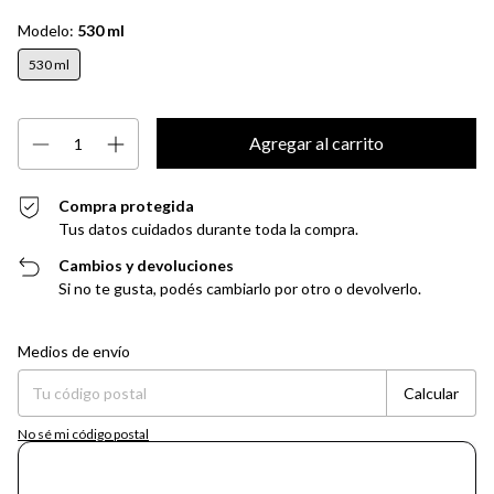
Modelo:
530 ml
530 ml
Compra protegida
Tus datos cuidados durante toda la compra.
Cambios y devoluciones
Si no te gusta, podés cambiarlo por otro o devolverlo.
Entregas para el CP:
Cambiar CP
Medios de envío
Calcular
No sé mi código postal