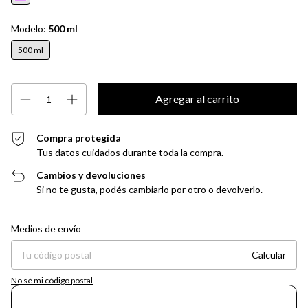
Modelo:
500 ml
500 ml
Compra protegida
Tus datos cuidados durante toda la compra.
Cambios y devoluciones
Si no te gusta, podés cambiarlo por otro o devolverlo.
Entregas para el CP:
Cambiar CP
Medios de envío
Calcular
No sé mi código postal