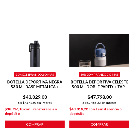
30%
COMPRANDO 2 O MÁS
30%
COMPRANDO 2 O MÁS
BOTELLA DEPORTIVA NEGRA
BOTELLA DEPORTIVA CELESTE
530 ML BASE METALICA +
500 ML DOBLE PARED + TAPA
DOBLE PARED
FLIP
$43.029,00
$47.798,00
6
x
$7.171,50
sin interés
6
x
$7.966,33
sin interés
$38.726,10
con
Transferencia o
$43.018,20
con
Transferencia o
depósito
depósito
COMPRAR
COMPRAR