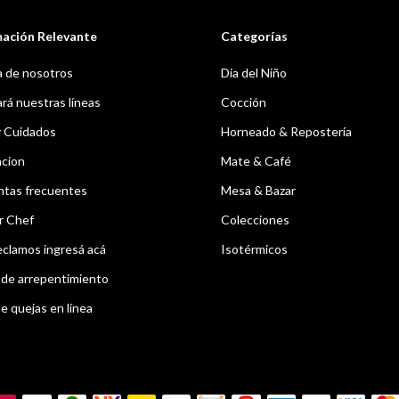
mación Relevante
Categorías
 de nosotros
Dia del Niño
á nuestras líneas
Cocción
y Cuidados
Horneado & Repostería
acion
Mate & Café
ntas frecuentes
Mesa & Bazar
r Chef
Colecciones
eclamos ingresá acá
Isotérmicos
de arrepentimiento
e quejas en línea