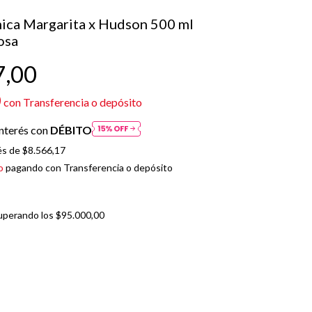
mica Margarita x Hudson 500 ml
osa
7,00
0
con
Transferencia o depósito
nterés con
DÉBITO
és de
$8.566,17
o
pagando con Transferencia o depósito
uperando los
$95.000,00