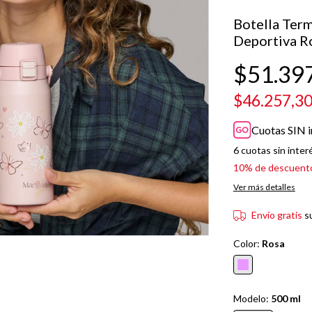
Botella Ter
Deportiva R
$51.39
$46.257,3
Cuotas SIN i
6
cuotas sin inter
10% de descuent
Ver más detalles
Envío gratis
s
Color:
Rosa
Modelo:
500 ml