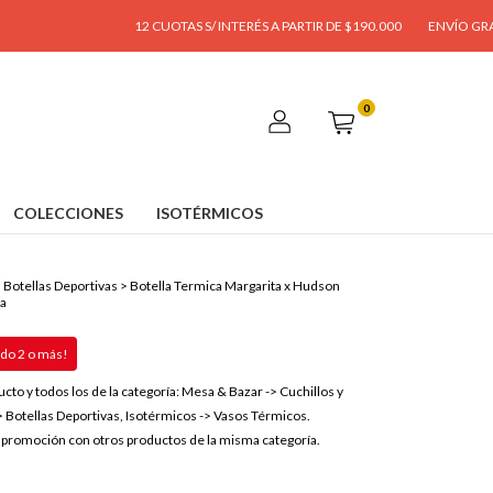
12 CUOTAS S/ INTERÉS A PARTIR DE $190.000
ENVÍO GRATIS A PARTI
0
COLECCIONES
ISOTÉRMICOS
>
Botellas Deportivas
>
Botella Termica Margarita x Hudson
sa
o 2 o más!
ucto y todos los de la categoría: Mesa & Bazar -> Cuchillos y
> Botellas Deportivas, Isotérmicos -> Vasos Térmicos.
promoción con otros productos de la misma categoría.