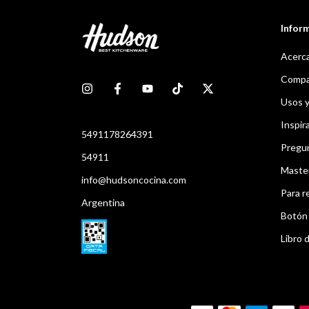
Infor
Acerca
Compar
Usos 
Inspir
5491178264391
Pregu
54911
Maste
info@hudsoncocina.com
Para r
Argentina
Botón 
Libro d