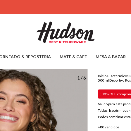
ORNEADO & REPOSTERÍA
MATE & CAFÉ
MESA & BAZAR
Inicio
>
Isotérmicos
1
/
6
500 ml Deportiva Ro
¡30% OFF comprand
Válido para este prod
Tablas, Isotérmicos -
Podés combinar esta 
+80 vendidos