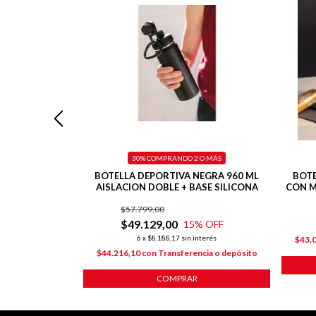
 O MÁS
30%
COMPRANDO 2 O MÁS
CREMA 500 ML
BOTELLA DEPORTIVA NEGRA 960 ML
BOTE
D + TAPA FLIP
AISLACION DOBLE + BASE SILICONA
CON M
00
$57.799,00
$49.129,00
15
% OFF
nterés
6
x
$8.188,17
sin interés
ncia o depósito
$43.
$44.216,10
con
Transferencia o depósito
COMPRAR