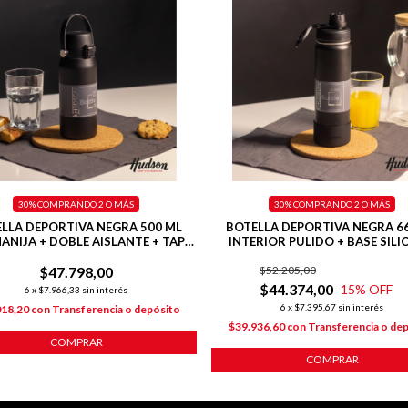
30%
COMPRANDO 2 O MÁS
30%
COMPRANDO 2 O MÁS
LLA DEPORTIVA NEGRA 500 ML
BOTELLA DEPORTIVA NEGRA 6
ANIJA + DOBLE AISLANTE + TAPA
INTERIOR PULIDO + BASE SIL
FLIP
$47.798,00
$52.205,00
$44.374,00
15
% OFF
6
x
$7.966,33
sin interés
6
x
$7.395,67
sin interés
018,20
con
Transferencia o depósito
$39.936,60
con
Transferencia o de
COMPRAR
COMPRAR