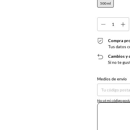
500 ml
Compra pr
Tus datos c
Cambios y 
Si no te gus
Entregas para el CP:
Medios de envío
No sé mi código post