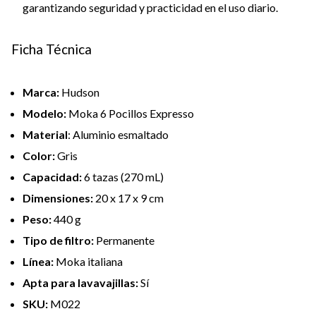
garantizando seguridad y practicidad en el uso diario.
Ficha Técnica
Marca:
Hudson
Modelo:
Moka 6 Pocillos Expresso
Material
: Aluminio esmaltado
Color:
Gris
Capacidad:
6 tazas (270 mL)
Dimensiones:
20 x 17 x 9 cm
Peso:
440 g
Tipo de filtro:
Permanente
Línea:
Moka italiana
Apta para lavavajillas:
Sí
SKU:
M022