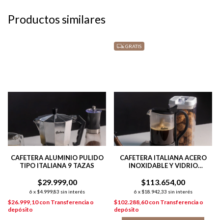
Productos similares
GRATIS
CAFETERA ALUMINIO PULIDO
CAFETERA ITALIANA ACERO
TIPO ITALIANA 9 TAZAS
INOXIDABLE Y VIDRIO
INDUCCIÓN P/ 6 POCILLOS
$29.999,00
$113.654,00
6
x
$4.999,83
sin interés
6
x
$18.942,33
sin interés
$26.999,10
con
Transferencia o
$102.288,60
con
Transferencia o
depósito
depósito