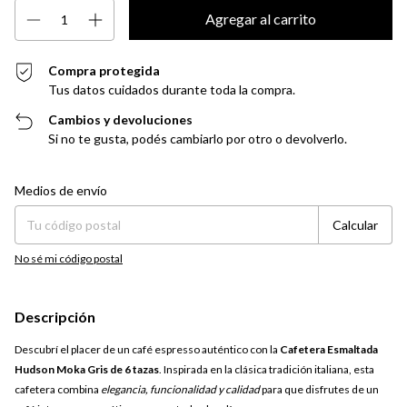
Compra protegida
Tus datos cuidados durante toda la compra.
Cambios y devoluciones
Si no te gusta, podés cambiarlo por otro o devolverlo.
Entregas para el CP:
Cambiar CP
Medios de envío
Calcular
No sé mi código postal
Descripción
Descubrí el placer de un café espresso auténtico con la
Cafetera Esmaltada
Hudson Moka Gris de 6 tazas
. Inspirada en la clásica tradición italiana, esta
cafetera combina
elegancia, funcionalidad y calidad
para que disfrutes de un