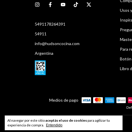
Compar
Usos 
Inspir
5491178264391
Pregu
54911
Maste
info@hudsoncocina.com
Para r
Argentina
Botón 
Libro d
Medios de pago
Def
Al navegar por este sitio
aceptás el uso de cookies
para agilizar tu
Developed by
Index®
experiencia de compra.
Entendido