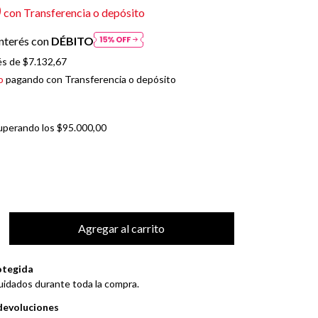
0
con
Transferencia o depósito
nterés con
DÉBITO
és de
$7.132,67
o
pagando con Transferencia o depósito
uperando los
$95.000,00
otegida
uidados durante toda la compra.
devoluciones