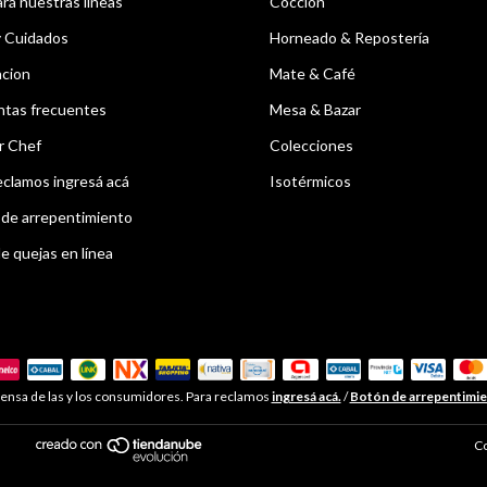
á nuestras líneas
Cocción
y Cuidados
Horneado & Repostería
acion
Mate & Café
ntas frecuentes
Mesa & Bazar
r Chef
Colecciones
eclamos ingresá acá
Isotérmicos
de arrepentimiento
e quejas en línea
ensa de las y los consumidores. Para reclamos
ingresá acá.
/
Botón de arrepentimi
Co