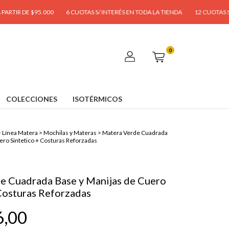
DE $95.000
6 CUOTAS S/ INTERÉS EN TODA LA TIENDA
12 CUOTAS S/ INTERÉ
0
COLECCIONES
ISOTÉRMICOS
>
Línea Matera
>
Mochilas y Materas
>
Matera Verde Cuadrada
ero Sintetico + Costuras Reforzadas
e Cuadrada Base y Manijas de Cuero
Costuras Reforzadas
6,00