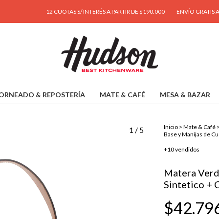
12 CUOTAS S/ INTERÉS A PARTIR DE $190.000
ENVÍO GRATIS A PARTIR 
ORNEADO & REPOSTERÍA
MATE & CAFÉ
MESA & BAZAR
Inicio
>
Mate & Café
1
/
5
Base y Manijas de Cu
+10 vendidos
Matera Verd
Sintetico + 
$42.79