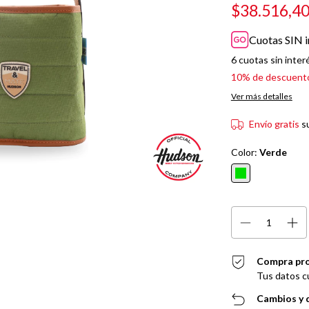
$38.516,4
Cuotas SIN i
6
cuotas sin inter
10% de descuent
Ver más detalles
Envío gratis
s
Color:
Verde
Compra pr
Tus datos c
Cambios y 