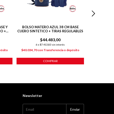
SE Y
BOLSO MATERO AZUL 38 CM BASE
SET DE YER
O +
CUERO SINTETICO + TIRAS REGULABLES
CA
$44.483,00
$46.385
$39.42
6
x
$7.413,83
sin interés
6
x
$6
pósito
$40.034,70
con
Transferencia o depósito
$35.484,53
co
COMPRAR
Newsletter