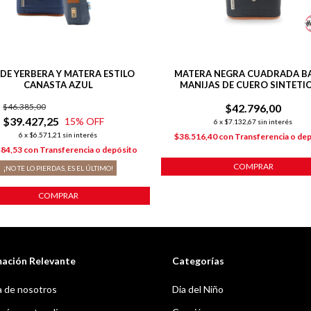
 DE YERBERA Y MATERA ESTILO
MATERA NEGRA CUADRADA BA
CANASTA AZUL
MANIJAS DE CUERO SINTETIC
COSTURAS REFORZADAS
$46.385,00
$42.796,00
$39.427,25
15
% OFF
6
x
$7.132,67
sin interés
6
x
$6.571,21
sin interés
$38.516,40
con
Transferencia o de
484,53
con
Transferencia o depósito
COMPRAR
¡NO TE LO PIERDAS, ES EL ÚLTIMO!
COMPRAR
mación Relevante
Categorías
 de nosotros
Dia del Niño