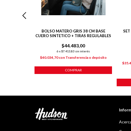
ADA BASE Y
BOLSO MATERO GRIS 38 CM BASE
SET
INTETICO +
CUERO SINTETICO + TIRAS REGULABLES
RZADAS
00
$44.483,00
nterés
6
x
$7.413,83
sin interés
ncia o depósito
$40.034,70
con
Transferencia o depósito
$35.
EL ÚLTIMO!
COMPRAR
Infor
Acerca