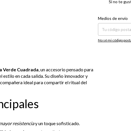
Si no te gus
Entregas para el CP:
Medios de envío
No sé mi código post
a Verde Cuadrada
, un accesorio pensado para
l estilo en cada salida. Su diseño innovador y
 compañera ideal para compartir el ritual del
ncipales
mayor resistencia
y un toque sofisticado.