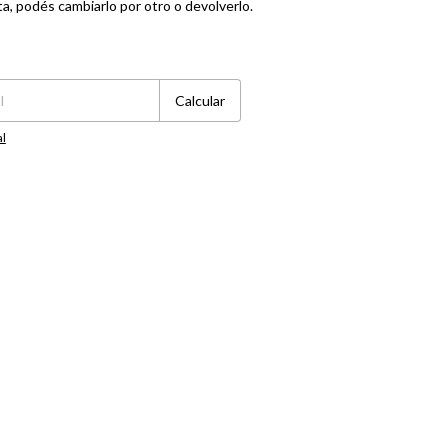
ta, podés cambiarlo por otro o devolverlo.
Cambiar CP
Calcular
al