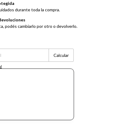
otegida
uidados durante toda la compra.
devoluciones
ta, podés cambiarlo por otro o devolverlo.
Cambiar CP
Calcular
al