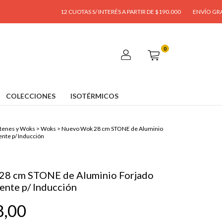
12 CUOTAS S/ INTERÉS A PARTIR DE $190.000
ENVÍO GRATIS A PART
0
COLECCIONES
ISOTÉRMICOS
tenes y Woks
>
Woks
>
Nuevo Wok 28 cm STONE de Aluminio
ente p/ Inducción
28 cm STONE de Aluminio Forjado
ente p/ Inducción
8,00