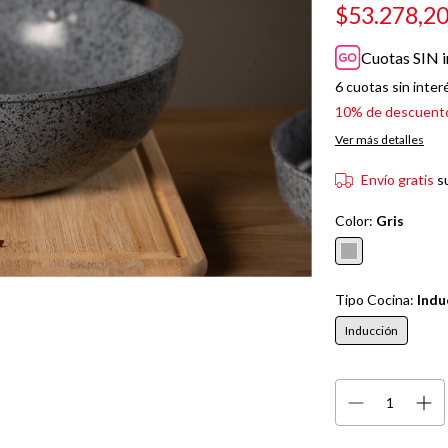
$53.278,2
Cuotas SIN i
6
cuotas sin inter
10% de descuent
Ver más detalles
Envío gratis
s
Color:
Gris
Tipo Cocina:
Indu
Inducción