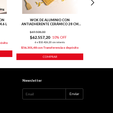
CON
WOK DE ALUMINIO CON
WOK DE 
.6 L
ANTIADHERENTE CERÁMICO 28 CM
ANTIADHERE
LÍNEA HARMONY
V
$69.508,00
$
$62.557,20
10
% OFF
6
x
$1
6
x
$10.426,20
sin interés
pósito
$62.548,20
co
$56.301,48
con
Transferencia o depósito
COMPRAR
Newsletter