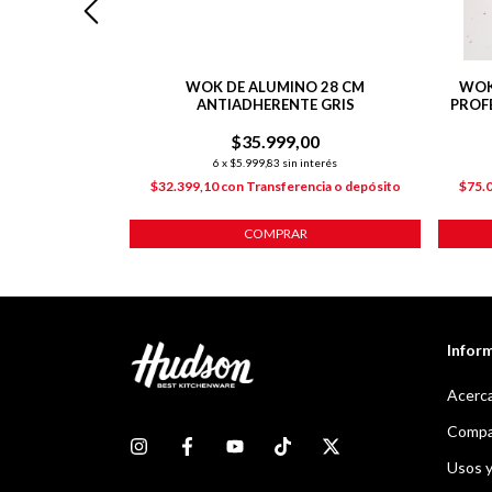
UMINO C/
WOK DE ALUMINO 28 CM
WOK
A DE VIDRIO
ANTIADHERENTE GRIS
PROF
LI
00
$35.999,00
nterés
6
x
$5.999,83
sin interés
ncia o depósito
$32.399,10
con
Transferencia o depósito
$75.
COMPRAR
Infor
Acerca
Compar
Usos 