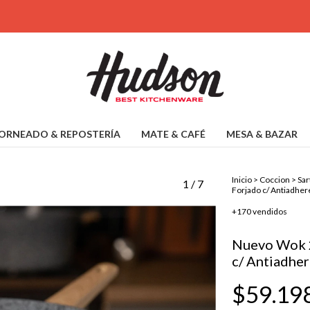
ORNEADO & REPOSTERÍA
MATE & CAFÉ
MESA & BAZAR
Inicio
>
Coccion
>
Sar
1
/
7
Forjado c/ Antiadher
+170 vendidos
Nuevo Wok 
c/ Antiadher
$59.19