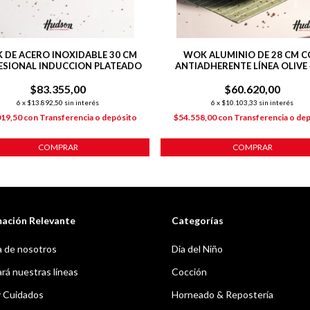
 DE ACERO INOXIDABLE 30 CM
WOK ALUMINIO DE 28 CM 
ESIONAL INDUCCION PLATEADO
ANTIADHERENTE LÍNEA OLIVE 4
$83.355,00
$60.620,00
6
x
$13.892,50
sin interés
6
x
$10.103,33
sin interés
019,50
con
Transferencia o depósito
$54.558,00
con
Transferencia o de
COMPRAR
COMPRAR
mación Relevante
Categorías
 de nosotros
Dia del Niño
á nuestras líneas
Cocción
y Cuidados
Horneado & Repostería