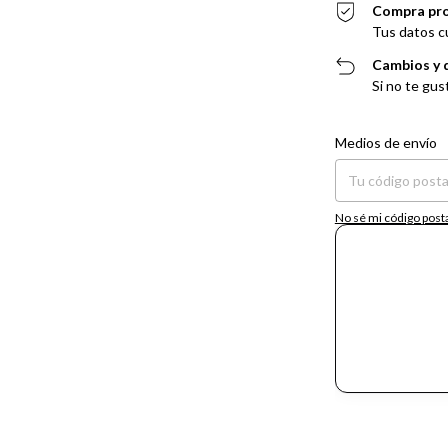
Compra pr
Tus datos c
Cambios y 
Si no te gus
Entregas para el CP:
Medios de envío
No sé mi código post