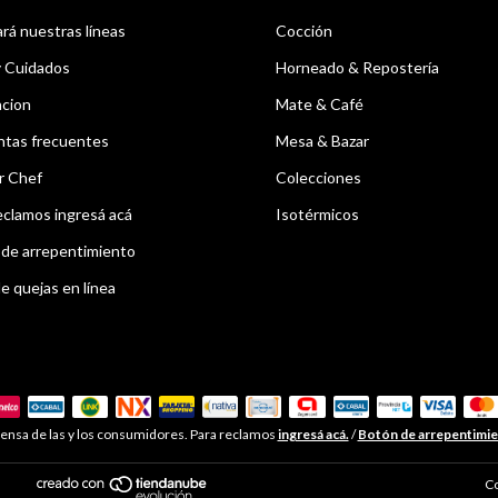
á nuestras líneas
Cocción
y Cuidados
Horneado & Repostería
acion
Mate & Café
ntas frecuentes
Mesa & Bazar
r Chef
Colecciones
eclamos ingresá acá
Isotérmicos
de arrepentimiento
e quejas en línea
ensa de las y los consumidores. Para reclamos
ingresá acá.
/
Botón de arrepentimi
Co