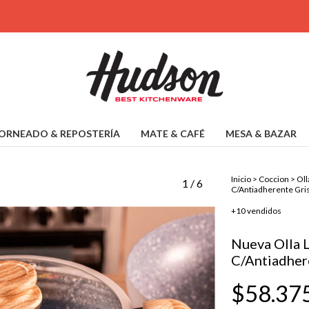
ORNEADO & REPOSTERÍA
MATE & CAFÉ
MESA & BAZAR
Inicio
>
Coccion
>
Oll
1
/
6
C/Antiadherente Gri
+10 vendidos
Nueva Olla 
C/Antiadher
$58.37