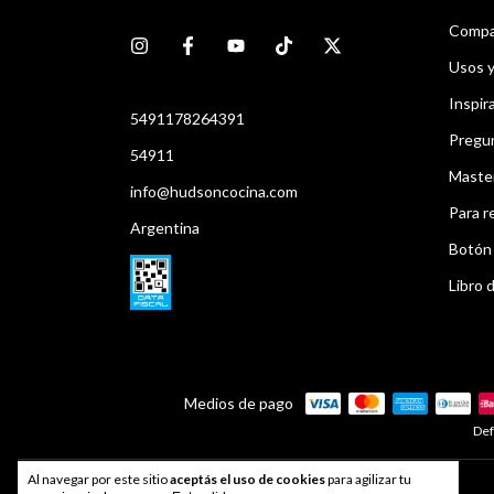
Compar
Usos 
Inspir
5491178264391
Pregu
54911
Maste
info@hudsoncocina.com
Para r
Argentina
Botón 
Libro d
Medios de pago
Def
Al navegar por este sitio
aceptás el uso de cookies
para agilizar tu
Developed by
Index®