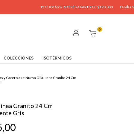
12 CUOTAS S/ INTERÉS A PARTIR DE $190.000
ENVÍO GRATIS A PA
0
COLECCIONES
ISOTÉRMICOS
as y Cacerolas
>
Nueva Olla Línea Granito 24 Cm
s
Línea Granito 24 Cm
ente Gris
5,00