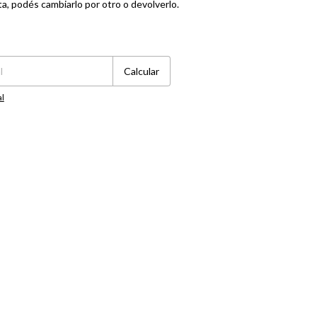
ta, podés cambiarlo por otro o devolverlo.
Cambiar CP
Calcular
al