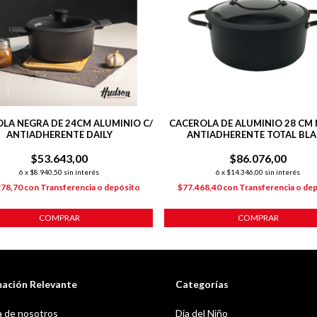
LA NEGRA DE 24CM ALUMINIO C/
CACEROLA DE ALUMINIO 28 CM
ANTIADHERENTE DAILY
ANTIADHERENTE TOTAL BL
$53.643,00
$86.076,00
6
x
$8.940,50
sin interés
6
x
$14.346,00
sin interés
278,70
con
Transferencia o depósito
$77.468,40
con
Transferencia o de
COMPRAR
COMPRAR
mación Relevante
Categorías
 de nosotros
Dia del Niño