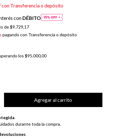
0
con
Transferencia o depósito
nterés con
DÉBITO
és de
$9.729,17
o
pagando con Transferencia o depósito
uperando los
$95.000,00
otegida
uidados durante toda la compra.
devoluciones