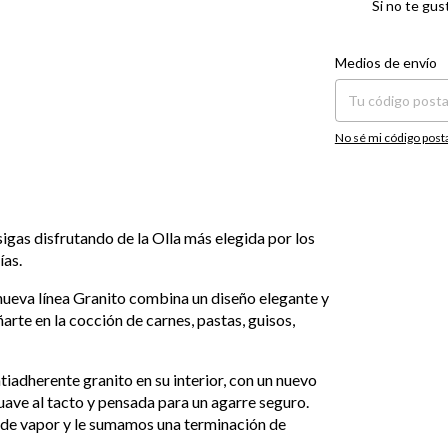
Si no te gus
Entregas para el CP:
Medios de envío
No sé mi código post
igas disfrutando de la Olla más elegida por los
ías.
 nueva línea Granito combina un diseño elegante y
te en la cocción de carnes, pastas, guisos,
ntiadherente granito en su interior, con un nuevo
uave al tacto y pensada para un agarre seguro.
a de vapor y le sumamos una terminación de