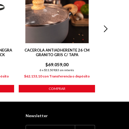
 NEGRA
CACEROLA ANTIADHERENTE 26 CM
CACEROLA DE
ACK
GRANITO GRIS C/ TAPA
CM G
$69.059,00
$
6
x
$11.509,83
sin interés
6
x
$1
pósito
$62.153,10
con
Transferencia o depósito
$78.721,20
co
COMPRAR
Newsletter