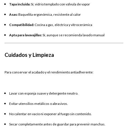
Tapa incluida:
Sí, vidrio templado con válvula de vapor
Asas:
Baquelita ergonómica, resistente al calor
Compatibilidad:
Cocina a gas, eléctrica y vitrocerámica
Apta para lavavajillas:
Sí, aunque se recomienda lavado manual
Cuidados y Limpieza
Para conservar el acabado y el rendimiento antiadherente:
Lavar con esponja suave y detergente neutro.
Evitar utensilios metálicos o abrasivos.
No calentar en vacío ni exponer al fuego sin contenido.
Secar completamente antes de guardar para prevenir manchas.