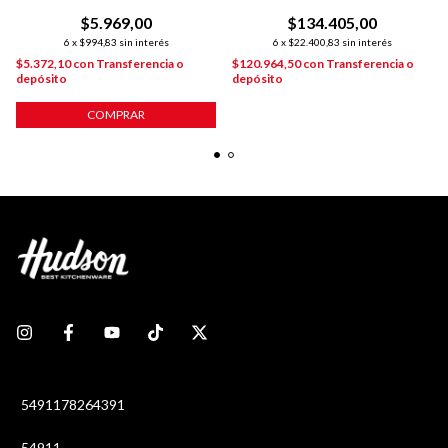
MARRÓN CLARO
SARTEN DE 24 DE ALUMINIO C/
$5.969,00
ANTIADHERENTE
$134.405,00
6
x
$994,83
sin interés
6
x
$22.400,83
sin interés
$5.372,10
con
Transferencia o
$120.964,50
con
Transferencia o
depósito
depósito
COMPRAR
5491178264391
54911