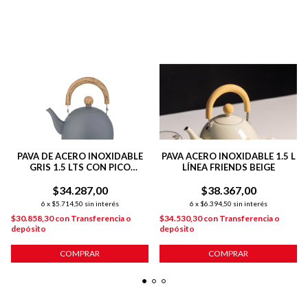
PAVA DE ACERO INOXIDABLE
PAVA ACERO INOXIDABLE 1.5 L
GRIS 1.5 LTS CON PICO
LÍNEA FRIENDS BEIGE
MATERO PARA INDUCCIÓN
$34.287,00
$38.367,00
6
x
$5.714,50
sin interés
6
x
$6.394,50
sin interés
$30.858,30
con
Transferencia o
$34.530,30
con
Transferencia o
depósito
depósito
COMPRAR