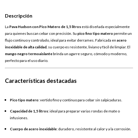
Descripción
La
Pava Hudson con Pico Matero de 1,5 litros
está diseñada especialmente
para quienes buscan cebar con precisión. Su
pico fino tipo matero
permite un
flujo continuo y controlado, ideal para evitar derrames. Fabricada en
acero
inoxidable de alta calidad
, su cuerpo es resistente, liviano y fácil de limpiar. El
mango negro termoaislante
brinda un agarre seguro, cómodo y moderno,
perfecto para el uso diario.
Características destacadas
Pico tipo matero
: vertido fino y continuo para cebar sin salpicaduras.
Capacidad de 1,5 litros
: ideal para preparar varias rondas de mate o
infusiones.
Cuerpo de acero inoxidable
: duradero, resistente al calor y a la corrosión.