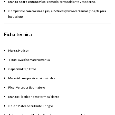
Mango negro ergonómico
: cómodo, termoaislante y moderno.
Compatible con cocinas a gas, eléctricas y vitrocerámicas
(no apta para
inducción).
Ficha técnica
Marca
: Hudson
Tipo
: Pava pico matero manual
Capacidad
: 1,5 litros
Material cuerpo
: Acero inoxidable
Pico
: Vertedor tipo matero
Mango
: Plástico negro termoaislante
Color
: Plateado brillante + negro