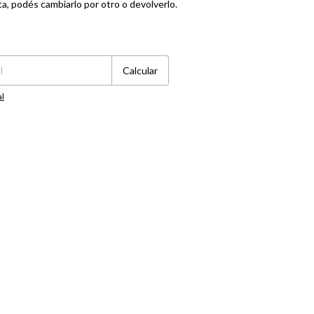
ta, podés cambiarlo por otro o devolverlo.
Cambiar CP
Calcular
al