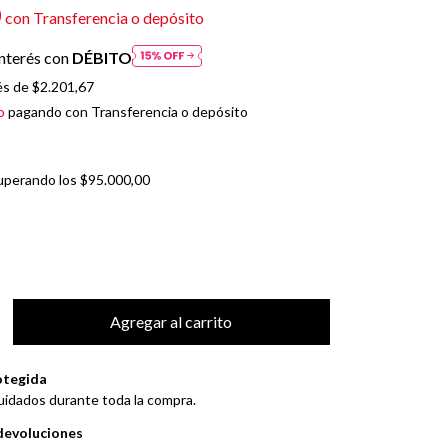
0
con
Transferencia o depósito
nterés con
DÉBITO
és de
$2.201,67
o
pagando con Transferencia o depósito
uperando los
$95.000,00
otegida
uidados durante toda la compra.
devoluciones