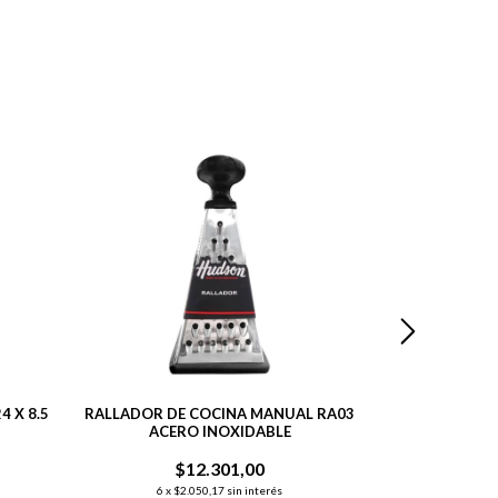
 X 8.5
RALLADOR DE COCINA MANUAL RA03
RALLADOR D
ACERO INOXIDABLE
HEXAGONAL 6
$12.301,00
$
6
x
$2.050,17
sin interés
6
x
$2