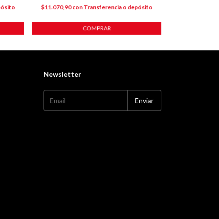
pósito
$11.070,90
con
Transferencia o depósito
$10.815,30
co
COMPRAR
Newsletter