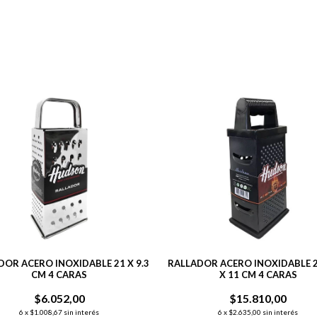
DOR ACERO INOXIDABLE 21 X 9.3
RALLADOR ACERO INOXIDABLE 24
CM 4 CARAS
X 11 CM 4 CARAS
$6.052,00
$15.810,00
6
x
$1.008,67
sin interés
6
x
$2.635,00
sin interés