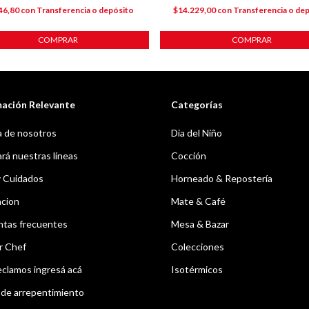
46,80
con
Transferencia o depósito
$14.229,00
con
Transferencia o de
COMPRAR
COMPRAR
mación Relevante
Categorías
 de nosotros
Dia del Niño
á nuestras líneas
Cocción
y Cuidados
Horneado & Repostería
acion
Mate & Café
ntas frecuentes
Mesa & Bazar
r Chef
Colecciones
eclamos ingresá acá
Isotérmicos
de arrepentimiento