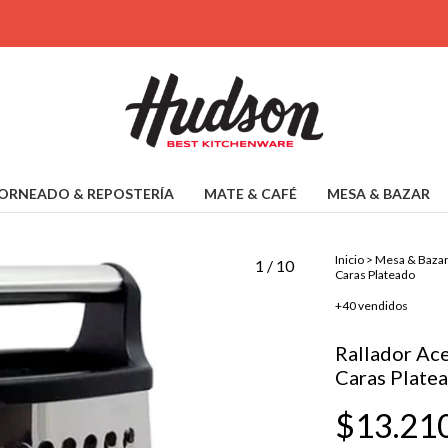
ORNEADO & REPOSTERÍA
MATE & CAFÉ
MESA & BAZAR
Inicio
>
Mesa & Baza
1
/
10
Caras Plateado
+40 vendidos
Rallador Ace
Caras Plate
$13.21