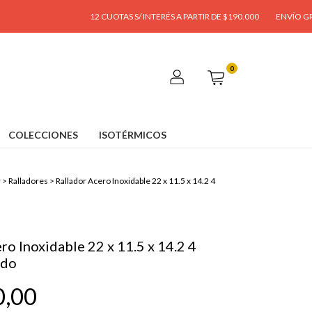
12 CUOTAS S/ INTERÉS A PARTIR DE $190.000
ENVÍO GRATIS A PA
0
COLECCIONES
ISOTÉRMICOS
r
>
Ralladores
>
Rallador Acero Inoxidable 22 x 11.5 x 14.2 4
ro Inoxidable 22 x 11.5 x 14.2 4
ado
0,00