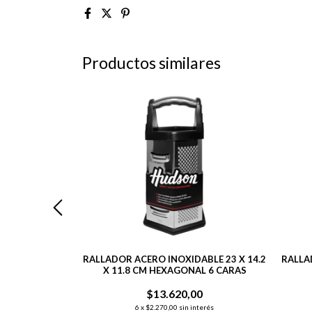
Productos similares
 C/ MANGO DE
RALLADOR ACERO INOXIDABLE 23 X 14.2
RALLA
DABLE
X 11.8 CM HEXAGONAL 6 CARAS
0
$13.620,00
nterés
6
x
$2.270,00
sin interés