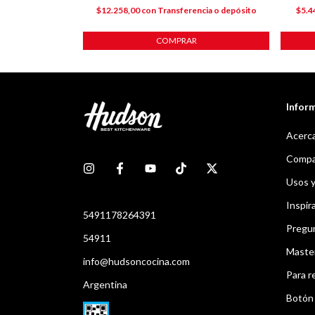
cia o depósito
$12.258,00
con
Transferencia o depósito
$5.4
COMPRAR
Infor
Acerca
Compar
Usos 
Inspir
5491178264391
Pregu
54911
Maste
info@hudsoncocina.com
Para r
Argentina
Botón 