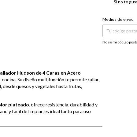
Si no te gus
Entregas para el CP:
Medios de envío
No sé mi código post
allador Hudson de 4 Caras en Acero
r cocina. Su diseño multifunción te permite rallar,
d, desde quesos y vegetales hasta frutas,
olor plateado
, ofrece resistencia, durabilidad y
no y fácil de limpiar, es ideal tanto para uso