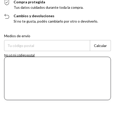
Compra protegida
Tus datos cuidados durante toda la compra.
Cambios y devoluciones
Si no te gusta, podés cambiarlo por otro o devolverlo.
Entregas para el CP:
Cambiar CP
Medios de envío
Calcular
No sé mi código postal