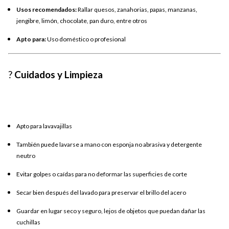
Usos recomendados:
Rallar quesos, zanahorias, papas, manzanas,
jengibre, limón, chocolate, pan duro, entre otros
Apto para:
Uso doméstico o profesional
?
Cuidados y Limpieza
Apto para lavavajillas
También puede lavarse a mano con esponja no abrasiva y detergente
neutro
Evitar golpes o caídas para no deformar las superficies de corte
Secar bien después del lavado para preservar el brillo del acero
Guardar en lugar seco y seguro, lejos de objetos que puedan dañar las
cuchillas