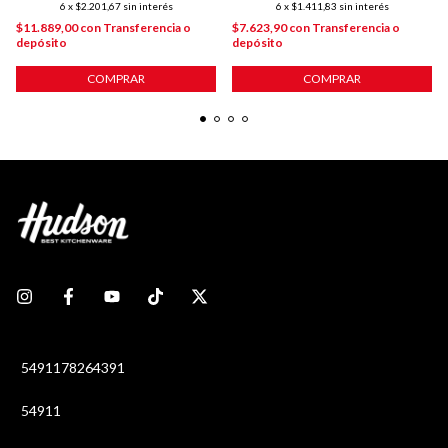
6
x
$2.201,67
sin interés
6
x
$1.411,83
sin interés
$11.889,00
con
Transferencia o
$7.623,90
con
Transferencia o
depósito
depósito
COMPRAR
COMPRAR
5491178264391
54911