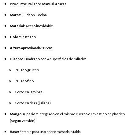
Producto:
Rallador manual 4 caras
Marca:
Hudson Cocina
Material:
Acero inoxidable
Color:
Plateado
Altura aproximada:
19 cm
Diseño:
Cuadrado con 4 superficies de rallado:
Rallado grueso
Rallado fino
Corte en láminas
Corte en tiras (juliana)
Mango superior:
Integrado en el mismo cuerpo o revestido en plástico
(según versión)
Base:
Estable para uso sobre mesada o tabla