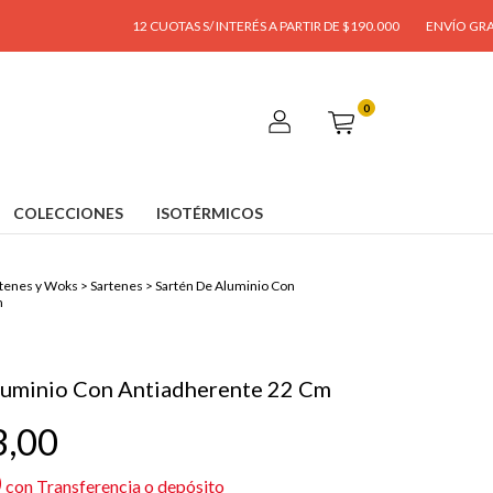
12 CUOTAS S/ INTERÉS A PARTIR DE $190.000
ENVÍO GRATIS A PAR
0
COLECCIONES
ISOTÉRMICOS
tenes y Woks
>
Sartenes
>
Sartén De Aluminio Con
m
luminio Con Antiadherente 22 Cm
3,00
0
con
Transferencia o depósito