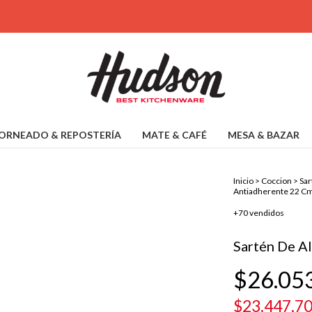
ORNEADO & REPOSTERÍA
MATE & CAFÉ
MESA & BAZAR
Inicio
>
Coccion
>
Sar
Antiadherente 22 C
+70 vendidos
Sartén De A
$26.05
$23.447,7