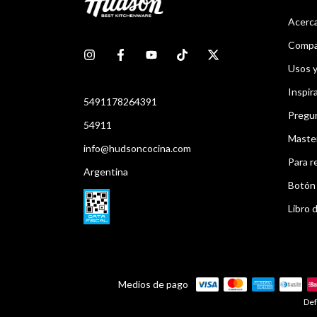
Acerca
Compar
Usos 
Inspir
5491178264391
Pregu
54911
Maste
info@hudsoncocina.com
Para r
Argentina
Botón 
Libro d
Medios de pago
Def