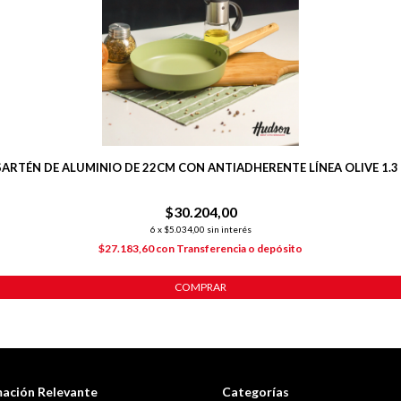
SARTÉN DE ALUMINIO DE 22CM CON ANTIADHERENTE LÍNEA OLIVE 1.3 
$30.204,00
6
x
$5.034,00
sin interés
$27.183,60
con
Transferencia o depósito
COMPRAR
mación Relevante
Categorías