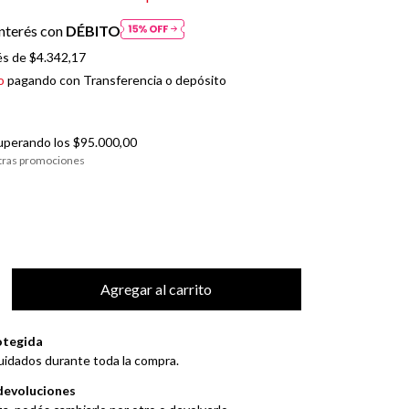
nterés con
DÉBITO
és de
$4.342,17
o
pagando con Transferencia o depósito
uperando los
$95.000,00
tras promociones
otegida
uidados durante toda la compra.
devoluciones