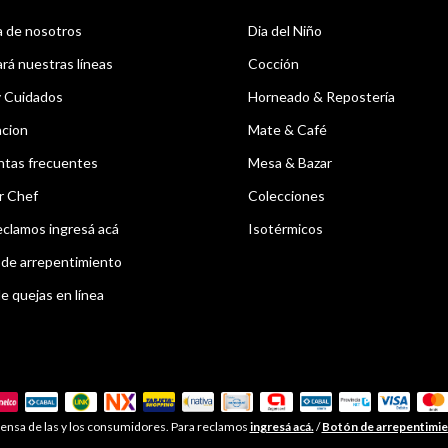
 de nosotros
Dia del Niño
á nuestras líneas
Cocción
y Cuidados
Horneado & Repostería
acion
Mate & Café
ntas frecuentes
Mesa & Bazar
r Chef
Colecciones
eclamos ingresá acá
Isotérmicos
de arrepentimiento
e quejas en línea
ensa de las y los consumidores. Para reclamos
ingresá acá.
/
Botón de arrepentimi