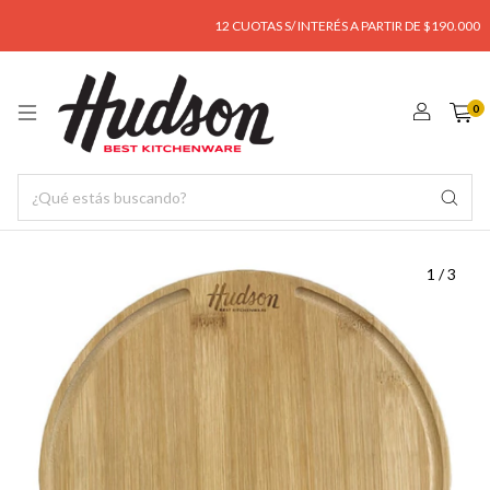
12 CUOTAS S/ INTERÉS A PARTIR DE $190.000
0
1
/
3