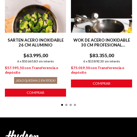
SARTEN ACERO INOXIDABLE
WOK DE ACERO INOXIDABLE
26 CM ALUMINIO
30 CM PROFESIONAL
INDUCCION PLATEADO
$63.995,00
$83.355,00
6
x
$10.665,83
sin interés
6
x
$13.892,50
sin interés
$57.595,50
con
Transferencia o
$75.019,50
con
Transferencia o
depósito
depósito
¡SOLO QUEDAN
2
EN STOCK!
COMPRAR
COMPRAR