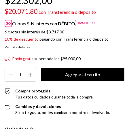
$22.302,00
$20.071,80
con
Transferencia o depósito
Cuotas SIN interés con
DÉBITO
6
cuotas sin interés de
$3.717,00
10% de descuento
pagando con Transferencia o depósito
Ver más detalles
Envío gratis
superando los
$95.000,00
Compra protegida
Tus datos cuidados durante toda la compra.
Cambios y devoluciones
Si no te gusta, podés cambiarlo por otro o devolverlo.
Entregas para el CP:
Cambiar CP
Medios de envío