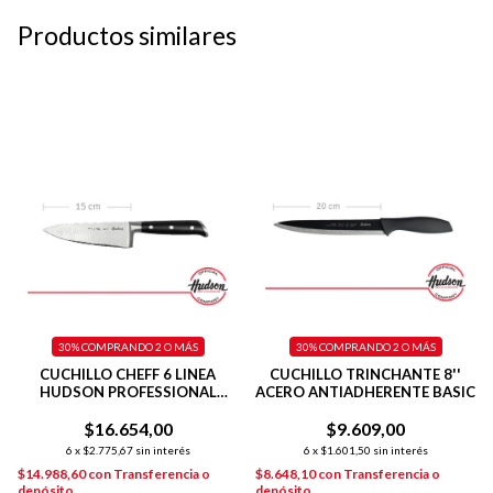
Productos similares
30%
COMPRANDO 2 O MÁS
30%
COMPRANDO 2 O MÁS
CUCHILLO CHEFF 6 LINEA
CUCHILLO TRINCHANTE 8''
HUDSON PROFESSIONAL
ACERO ANTIADHERENTE BASIC
COLOR PLATEADO
$16.654,00
$9.609,00
6
x
$2.775,67
sin interés
6
x
$1.601,50
sin interés
$14.988,60
con
Transferencia o
$8.648,10
con
Transferencia o
depósito
depósito