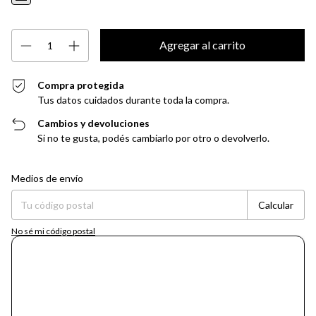
Compra protegida
Tus datos cuidados durante toda la compra.
Cambios y devoluciones
Si no te gusta, podés cambiarlo por otro o devolverlo.
Entregas para el CP:
Cambiar CP
Medios de envío
Calcular
No sé mi código postal