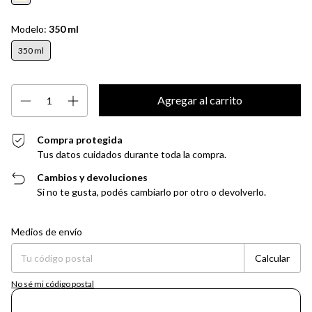
Modelo:
350 ml
350 ml
Compra protegida
Tus datos cuidados durante toda la compra.
Cambios y devoluciones
Si no te gusta, podés cambiarlo por otro o devolverlo.
Entregas para el CP:
Cambiar CP
Medios de envío
Calcular
No sé mi código postal