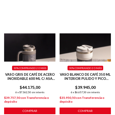
30%
COMPRANDO 2 O MÁS
30%
COMPRANDO 2 O MÁS
VASO GRIS DE CAFÉ DE ACERO
VASO BLANCO DE CAFÉ 350 ML
INOXIDABLE 600 ML C/ ASA
INTERIOR PULIDO Y PICO
PLÁSTICA
ANTIDERRAME
$44.175,00
$39.945,00
6
x
$7.362,50
sin interés
6
x
$6.657,50
sin interés
$39.757,50
con
Transferencia o
$35.950,50
con
Transferencia o
depósito
depósito
COMPRAR
COMPRAR