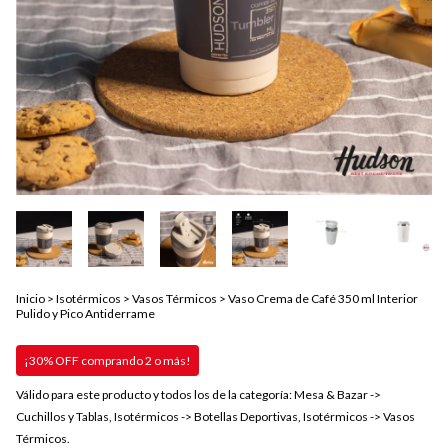
Inicio
>
Isotérmicos
>
Vasos Térmicos
>
Vaso Crema de Café 350 ml Interior
Pulido y Pico Antiderrame
¡30% OFF comprando 2 o más!
Válido para este producto y todos los de la categoría: Mesa & Bazar ->
Cuchillos y Tablas, Isotérmicos -> Botellas Deportivas, Isotérmicos -> Vasos
Térmicos.