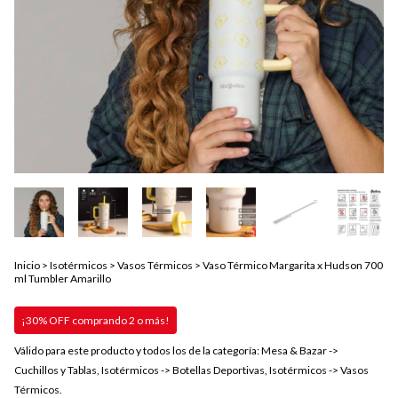
Inicio
>
Isotérmicos
>
Vasos Térmicos
>
Vaso Térmico Margarita x Hudson 700
ml Tumbler Amarillo
¡30% OFF comprando 2 o más!
Válido para este producto y todos los de la categoría: Mesa & Bazar ->
Cuchillos y Tablas, Isotérmicos -> Botellas Deportivas, Isotérmicos -> Vasos
Térmicos.