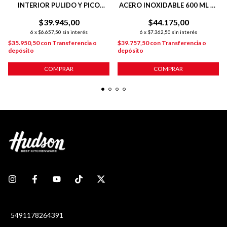
INTERIOR PULIDO Y PICO
ACERO INOXIDABLE 600 ML C/
ANTIDERRAME
ASA PLÁSTICA
$39.945,00
$44.175,00
6
x
$6.657,50
sin interés
6
x
$7.362,50
sin interés
$35.950,50
con
Transferencia o
$39.757,50
con
Transferencia o
depósito
depósito
COMPRAR
COMPRAR
5491178264391