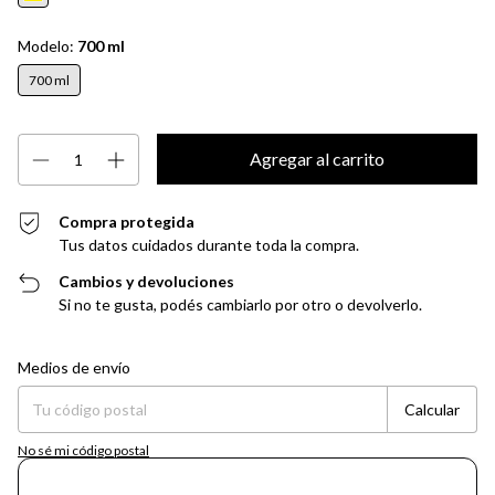
Modelo:
700 ml
700 ml
Compra protegida
Tus datos cuidados durante toda la compra.
Cambios y devoluciones
Si no te gusta, podés cambiarlo por otro o devolverlo.
Entregas para el CP:
Cambiar CP
Medios de envío
Calcular
No sé mi código postal