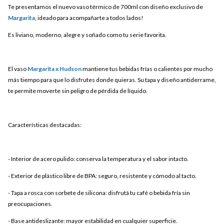
Te presentamos el nuevo vaso térmico de 700ml con diseño exclusivo de
Margarita
, ideado para acompañarte a todos lados!
Es liviano, moderno, alegre y soñado como tu serie favorita.
El vaso
Margarita x Hudson
mantiene tus bebidas frías o calientes por mucho
más tiempo para que lo disfrutes donde quieras. Su tapa y diseño antiderrame,
te permite moverte sin peligro de pérdida de líquido.
Características destacadas:
- Interior de acero pulido: conserva la temperatura y el sabor intacto.
- Exterior de plástico libre de BPA: seguro, resistente y cómodo al tacto.
- Tapa a rosca con sorbete de silicona: disfrutá tu café o bebida fría sin
preocupaciones.
- Base antideslizante: mayor estabilidad en cualquier superficie.