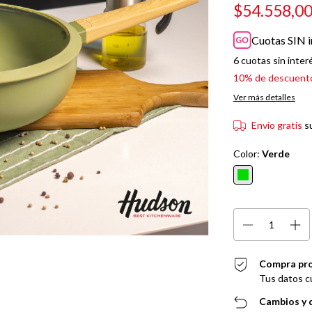
$54.558,0
Cuotas SIN i
6
cuotas sin inter
10% de descuent
Ver más detalles
Envío gratis
s
Color:
Verde
Compra pr
Tus datos c
Cambios y 