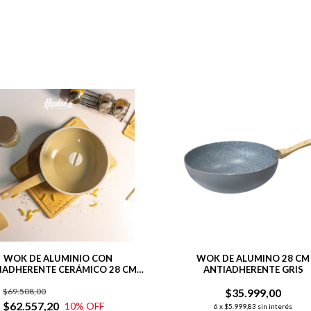
WOK DE ALUMINIO CON
WOK DE ALUMINO 28 CM
IADHERENTE CERÁMICO 28 CM
ANTIADHERENTE GRIS
LÍNEA HARMONY
$69.508,00
$35.999,00
$62.557,20
10
% OFF
6
x
$5.999,83
sin interés