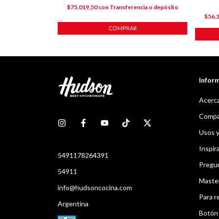
ncia o depósito
$75.019,50
con
Transferencia o depósito
$56.
COMPRAR
Infor
Acerca
Compar
Usos 
Inspir
5491178264391
Pregu
54911
Maste
info@hudsoncocina.com
Para r
Argentina
Botón 