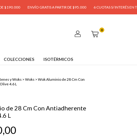
0
ENVÍO GRATIS A PARTIR DE $95.000
6 CUOTAS S/ INTERÉS EN TODA LA TI
0
COLECCIONES
ISOTÉRMICOS
tenes y Woks
>
Woks
>
Wok Aluminio de 28 Cm Con
Olive 4.6 L
o de 28 Cm Con Antiadherente
4.6 L
0,00