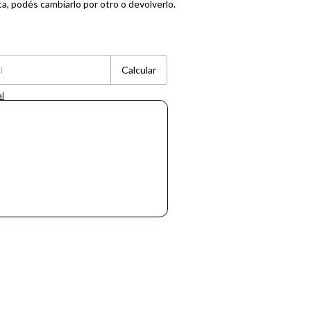
ta, podés cambiarlo por otro o devolverlo.
Cambiar CP
Calcular
al