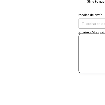
Si no te gus
Entregas para el CP:
Medios de envío
No sé mi código post