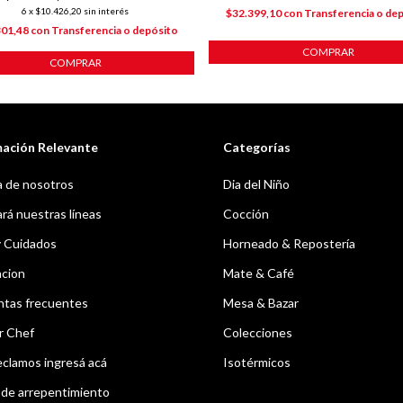
6
x
$10.426,20
sin interés
$32.399,10
con
Transferencia o de
301,48
con
Transferencia o depósito
COMPRAR
COMPRAR
mación Relevante
Categorías
 de nosotros
Dia del Niño
á nuestras líneas
Cocción
y Cuidados
Horneado & Repostería
acion
Mate & Café
ntas frecuentes
Mesa & Bazar
r Chef
Colecciones
eclamos ingresá acá
Isotérmicos
de arrepentimiento