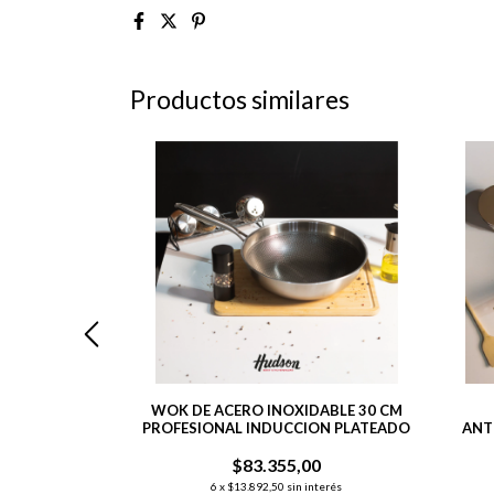
Productos similares
UMINO C/
WOK DE ACERO INOXIDABLE 30 CM
O + TAPA DE
PROFESIONAL INDUCCION PLATEADO
ANT
LI
00
$83.355,00
interés
6
x
$13.892,50
sin interés