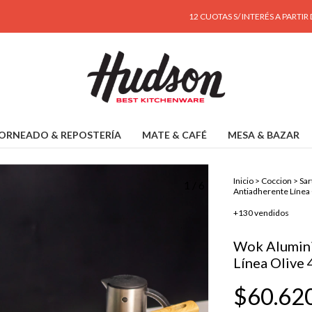
12 CUOTAS S/ INTERÉS A PARTIR DE $190.00
ORNEADO & REPOSTERÍA
MATE & CAFÉ
MESA & BAZAR
Inicio
>
Coccion
>
Sar
1
/
6
Antiadherente Línea 
+130 vendidos
Wok Alumini
Línea Olive 
$60.62