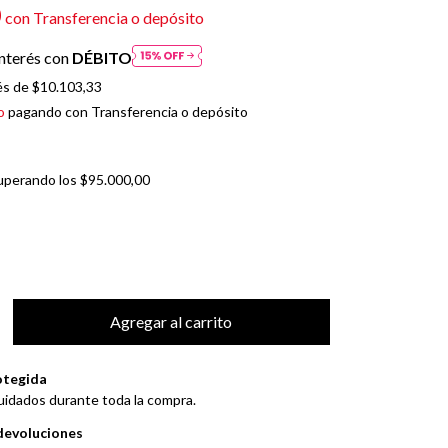
0
con
Transferencia o depósito
nterés con
DÉBITO
és de
$10.103,33
o
pagando con Transferencia o depósito
uperando los
$95.000,00
otegida
uidados durante toda la compra.
devoluciones