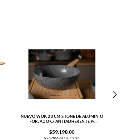
SIN STOCK
NUEVO WOK 28 CM STONE DE ALUMINIO
WOK DE 
FORJADO C/ ANTIADHERENTE P/
ANTIADHERE
INDUCCIÓN
N
$59.198,00
$
6
x
$9.866,33
sin interés
6
x
$9