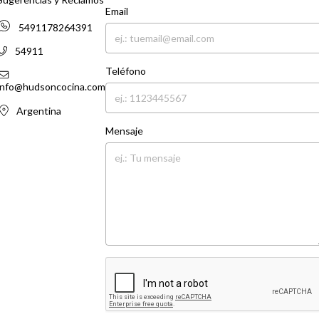
Email
5491178264391
54911
Teléfono
info@hudsoncocina.com
Argentina
Mensaje