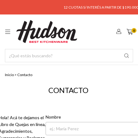
12 CUOTAS S/ INTERÉS A PARTIR DE $190.000
ENVÍ
0
Inicio
>
Contacto
CONTACTO
Nombre
Hola! Acá te dejamos el
Libro de Quejas en linea,
Agradecimientos,
Sugerencias y Reclamos