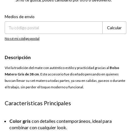
Entregas para el CP:
Cambiar CP
Medios de envío
Calcular
No sé mi código postal
Descripción
Viví la tradición del mate con auténtico estilo y practicidad gracias al
Bolso
Matero Gris de 38 cm
. Este accesorio fue diseñado pensando en quienes
buscan llevar su set matero a todas partes, ya sea en salidas, paseos o durante
el trabajo, sin perder el toque moderno y funcional.
Características Principales
Color gris
con detalles contemporáneos, ideal para
combinar con cualquier look.