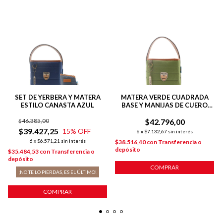
SET DE YERBERA Y MATERA
MATERA VERDE CUADRADA
ESTILO CANASTA AZUL
BASE Y MANIJAS DE CUERO
SINTETICO + COSTURAS
$46.385,00
REFORZADAS
$42.796,00
$39.427,25
15
% OFF
6
x
$7.132,67
sin interés
6
x
$6.571,21
sin interés
$38.516,40
con
Transferencia o
depósito
$35.484,53
con
Transferencia o
depósito
COMPRAR
¡NO TE LO PIERDAS, ES EL ÚLTIMO!
COMPRAR