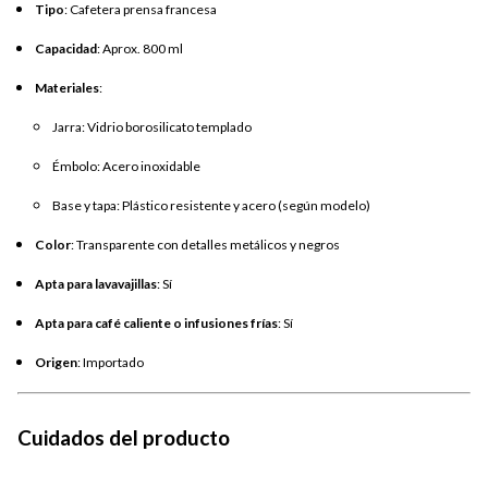
Tipo
: Cafetera prensa francesa
Capacidad
: Aprox. 800 ml
Materiales
:
Jarra: Vidrio borosilicato templado
Émbolo: Acero inoxidable
Base y tapa: Plástico resistente y acero (según modelo)
Color
: Transparente con detalles metálicos y negros
Apta para lavavajillas
: Sí
Apta para café caliente o infusiones frías
: Sí
Origen
: Importado
Cuidados del producto