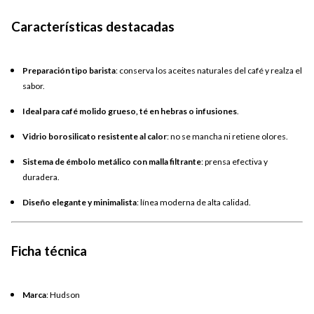
Características destacadas
Preparación tipo barista
: conserva los aceites naturales del café y realza el
sabor.
Ideal para café molido grueso, té en hebras o infusiones
.
Vidrio borosilicato resistente al calor
: no se mancha ni retiene olores.
Sistema de émbolo metálico con malla filtrante
: prensa efectiva y
duradera.
Diseño elegante y minimalista
: línea moderna de alta calidad.
Ficha técnica
Marca
: Hudson