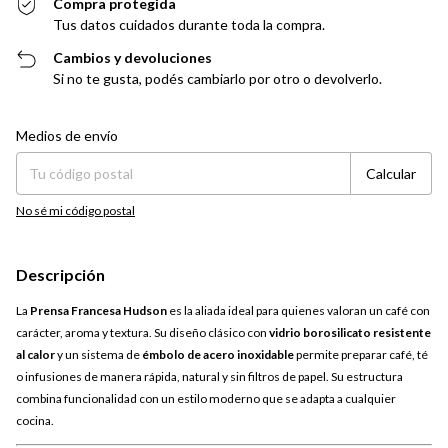
Compra protegida
Tus datos cuidados durante toda la compra.
Cambios y devoluciones
Si no te gusta, podés cambiarlo por otro o devolverlo.
Entregas para el CP:
Cambiar CP
Medios de envío
Calcular
No sé mi código postal
Descripción
La
Prensa Francesa Hudson
es la aliada ideal para quienes valoran un café con
carácter, aroma y textura. Su diseño clásico con
vidrio borosilicato resistente
al calor
y un sistema de
émbolo de acero inoxidable
permite preparar café, té
o infusiones de manera rápida, natural y sin filtros de papel. Su estructura
combina funcionalidad con un estilo moderno que se adapta a cualquier
cocina.