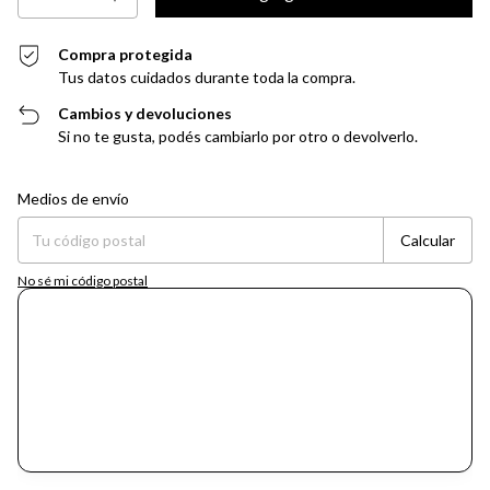
Compra protegida
Tus datos cuidados durante toda la compra.
Cambios y devoluciones
Si no te gusta, podés cambiarlo por otro o devolverlo.
Entregas para el CP:
Cambiar CP
Medios de envío
Calcular
No sé mi código postal