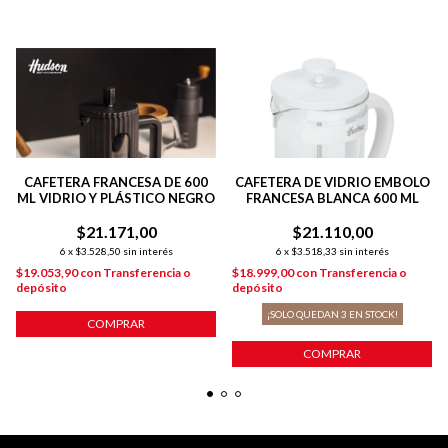
CAFETERA FRANCESA DE 600
CAFETERA DE VIDRIO EMBOLO
ML VIDRIO Y PLÁSTICO NEGRO
FRANCESA BLANCA 600 ML
$21.171,00
$21.110,00
6
x
$3.528,50
sin interés
6
x
$3.518,33
sin interés
$19.053,90
con
Transferencia o
$18.999,00
con
Transferencia o
depósito
depósito
¡SOLO QUEDAN
3
EN STOCK!
COMPRAR
COMPRAR