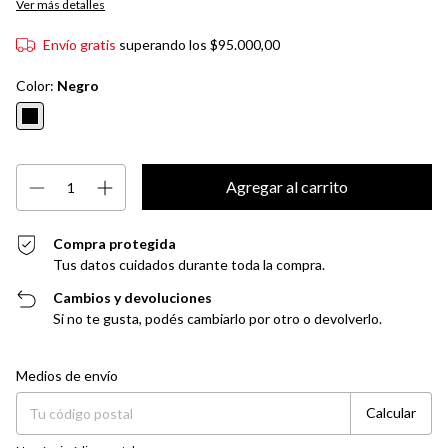
Ver más detalles
Envío gratis
superando los
$95.000,00
Color:
Negro
Compra protegida
Tus datos cuidados durante toda la compra.
Cambios y devoluciones
Si no te gusta, podés cambiarlo por otro o devolverlo.
Entregas para el CP:
Cambiar CP
Medios de envío
Calcular