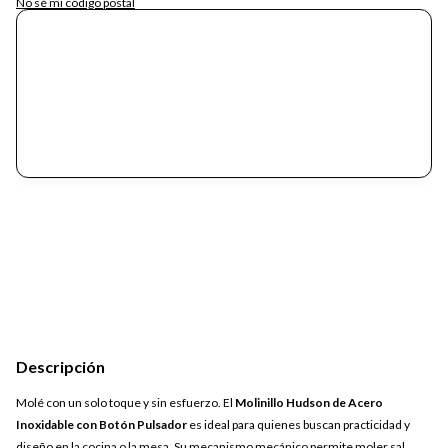
No sé mi código postal
Descripción
Molé con un solo toque y sin esfuerzo. El
Molinillo Hudson de Acero
Inoxidable con Botón Pulsador
es ideal para quienes buscan practicidad y
diseño en la cocina o la mesa. Su mecanismo mecánico permite moler sal,