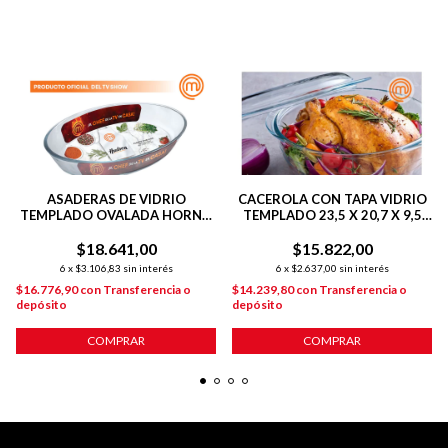
ASADERAS DE VIDRIO
CACEROLA CON TAPA VIDRIO
TEMPLADO OVALADA HORNO
TEMPLADO 23,5 X 20,7 X 9,5
39X27X6 CM
CM TRASLÚCIDO
$18.641,00
$15.822,00
6
x
$3.106,83
sin interés
6
x
$2.637,00
sin interés
$16.776,90
con
Transferencia o
$14.239,80
con
Transferencia o
depósito
depósito
COMPRAR
COMPRAR