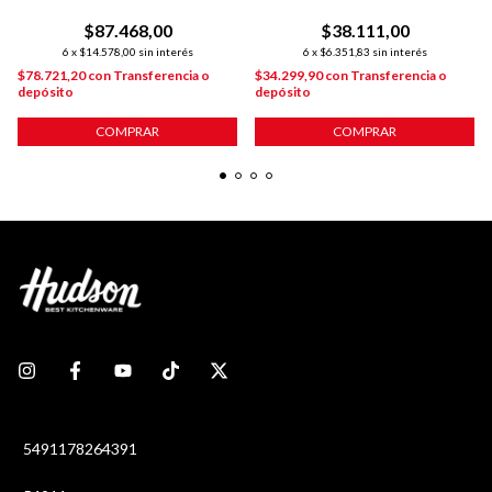
STONE
Y MANGO DAILY
$87.468,00
$38.111,00
6
x
$14.578,00
sin interés
6
x
$6.351,83
sin interés
$78.721,20
con
Transferencia o
$34.299,90
con
Transferencia o
depósito
depósito
COMPRAR
COMPRAR
5491178264391