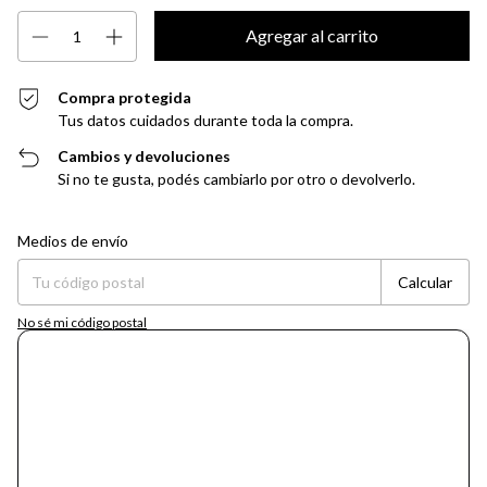
Compra protegida
Tus datos cuidados durante toda la compra.
Cambios y devoluciones
Si no te gusta, podés cambiarlo por otro o devolverlo.
Entregas para el CP:
Cambiar CP
Medios de envío
Calcular
No sé mi código postal