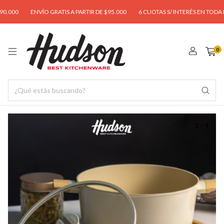
000
ENVÍO GRATIS A PARTIR DE $95.000
6 CUOTAS S/ INTERÉS EN TODA LA 
0
1
/
4