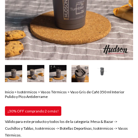
Inicio
>
Isotérmicos
>
Vasos Térmicos
>
Vaso Gris de Café 350 ml Interior
Pulido y Pico Antiderrame
¡30% OFF comprando 2 o más!
Válido para este producto y todos los de la categoría: Mesa & Bazar ->
Cuchillos y Tablas, Isotérmicos -> Botellas Deportivas, Isotérmicos -> Vasos
Térmicos.