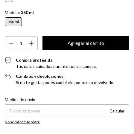
Modelo:
350 ml
350 ml
Compra protegida
Tus datos cuidados durante toda la compra.
Cambios y devoluciones
Si no te gusta, podés cambiarlo por otro o devolverlo.
Entregas para el CP:
Cambiar CP
Medios de envío
Calcular
No sé mi código postal