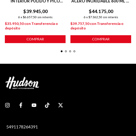
INTERIOR PULIDO Y PICO
ACERO INOXIDABLE 600 ML C/
ANTIDERRAME
ASA PLÁSTICA
$39.945,00
$44.175,00
6
x
$6.657,50
sin interés
6
x
$7.362,50
sin interés
$35.950,50
con
Transferencia o
$39.757,50
con
Transferencia o
depósito
depósito
COMPRAR
COMPRAR
5491178264391