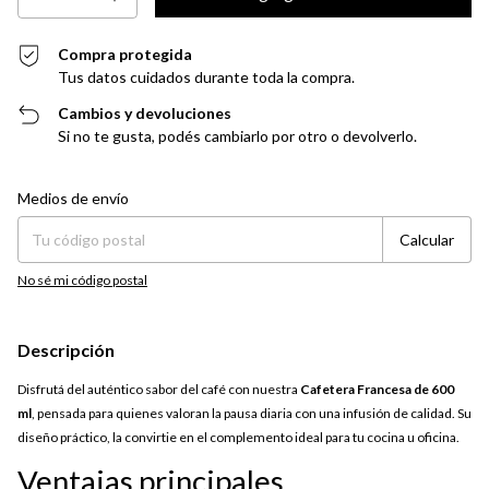
Compra protegida
Tus datos cuidados durante toda la compra.
Cambios y devoluciones
Si no te gusta, podés cambiarlo por otro o devolverlo.
Entregas para el CP:
Cambiar CP
Medios de envío
Calcular
No sé mi código postal
Descripción
Disfrutá del auténtico sabor del café con nuestra
Cafetera Francesa de 600
ml
, pensada para quienes valoran la pausa diaria con una infusión de calidad. Su
diseño práctico, la convirtie en el complemento ideal para tu cocina u oficina.
Ventajas principales