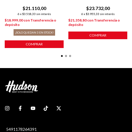
ML
$21.110,00
$23.732,00
6
x
$3.518,33
sin interés
6
x
$3.955,33
sin interés
$18.999,00
con
Transferencia o
$21.358,80
con
Transferencia o
depósito
depósito
¡SOLO QUEDAN
3
EN STOCK!
COMPRAR
COMPRAR
5491178264391