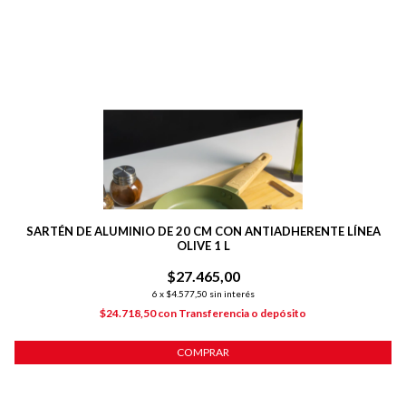
SARTÉN DE ALUMINIO DE 20 CM CON ANTIADHERENTE LÍNEA
SA
OLIVE 1 L
$27.465,00
6
x
$4.577,50
sin interés
$24.718,50
con
Transferencia o depósito
COMPRAR