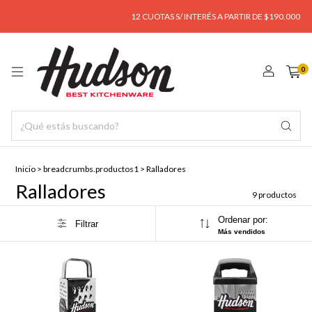
12 CUOTAS S/ INTERÉS A PARTIR DE $190.000
E
0
Inicio
>
breadcrumbs.productos1
>
Ralladores
Ralladores
9 productos
Ordenar por:
Filtrar
Más vendidos