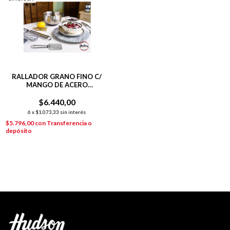
RALLADOR GRANO FINO C/
MANGO DE ACERO
INOXIDABLE
$6.440,00
6
x
$1.073,33
sin interés
$5.796,00
con
Transferencia o
depósito