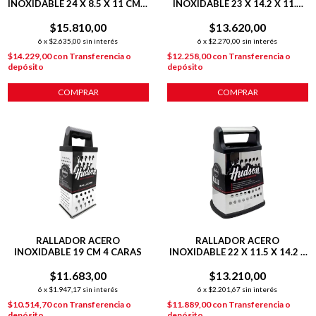
INOXIDABLE 24 X 8.5 X 11 CM 4
INOXIDABLE 23 X 14.2 X 11.8
CARAS
CM HEXAGONAL 6 CARAS
$15.810,00
$13.620,00
6
x
$2.635,00
sin interés
6
x
$2.270,00
sin interés
$14.229,00
con
Transferencia o
$12.258,00
con
Transferencia o
depósito
depósito
COMPRAR
COMPRAR
RALLADOR ACERO
RALLADOR ACERO
INOXIDABLE 19 CM 4 CARAS
INOXIDABLE 22 X 11.5 X 14.2 4
CARAS PLATEADO
$11.683,00
$13.210,00
6
x
$1.947,17
sin interés
6
x
$2.201,67
sin interés
$10.514,70
con
Transferencia o
$11.889,00
con
Transferencia o
depósito
depósito