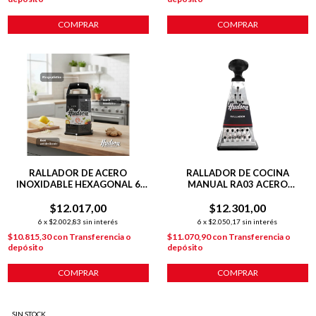
COMPRAR
COMPRAR
RALLADOR DE ACERO
RALLADOR DE COCINA
INOXIDABLE HEXAGONAL 6
MANUAL RA03 ACERO
CARAS HUDSON NEGRO
INOXIDABLE
$12.017,00
$12.301,00
6
x
$2.002,83
sin interés
6
x
$2.050,17
sin interés
$10.815,30
con
Transferencia o
$11.070,90
con
Transferencia o
depósito
depósito
COMPRAR
COMPRAR
SIN STOCK