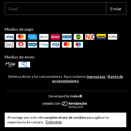
Medios de pago
Medios de envío
Defensa de las y los consumidores. Para reclamos
ingresá acá.
/
Botón de
arrepentimiento
Developed by
Index®
Copyright Hudson Cocina - 33711468469 - 2026. Todos los derechos
Al navegar por este sitio
aceptás el uso de cookies
para agilizar tu
reservados.
experiencia de compra.
Entendido