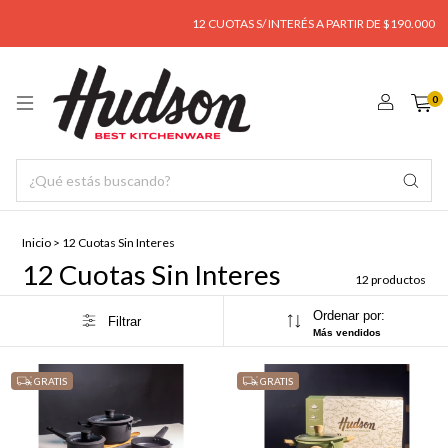
12 CUOTAS S/ INTERÉS A PARTIR DE $190.000
E
0
Inicio
>
12 Cuotas Sin Interes
12 Cuotas Sin Interes
12 productos
Ordenar por:
Filtrar
Más vendidos
GRATIS
GRATIS