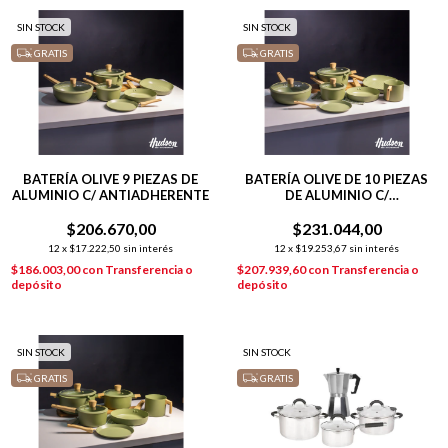
SIN STOCK
SIN STOCK
GRATIS
GRATIS
BATERÍA OLIVE 9 PIEZAS DE
BATERÍA OLIVE DE 10 PIEZAS
ALUMINIO C/ ANTIADHERENTE
DE ALUMINIO C/
ANTIADHERENTE
$206.670,00
$231.044,00
12
x
$17.222,50
sin interés
12
x
$19.253,67
sin interés
$186.003,00
con
Transferencia o
$207.939,60
con
Transferencia o
depósito
depósito
SIN STOCK
SIN STOCK
GRATIS
GRATIS