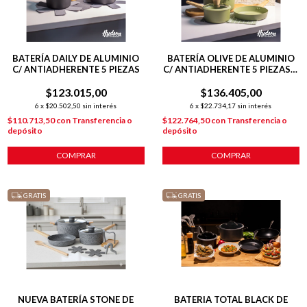
BATERÍA DAILY DE ALUMINIO
BATERÍA OLIVE DE ALUMINIO
C/ ANTIADHERENTE 5 PIEZAS
C/ ANTIADHERENTE 5 PIEZAS +
POT MAT
$123.015,00
$136.405,00
6
x
$20.502,50
sin interés
6
x
$22.734,17
sin interés
$110.713,50
con
Transferencia o
$122.764,50
con
Transferencia o
depósito
depósito
COMPRAR
COMPRAR
GRATIS
GRATIS
NUEVA BATERÍA STONE DE
BATERIA TOTAL BLACK DE