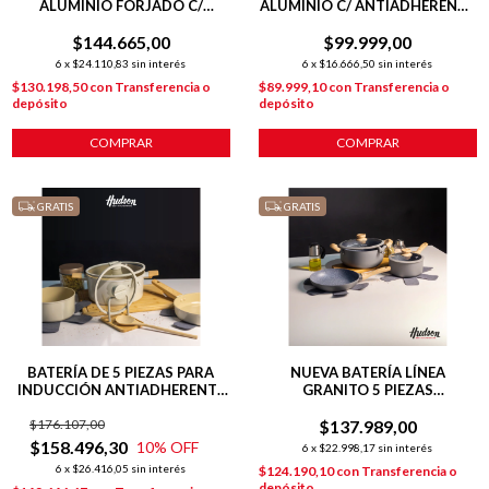
ALUMINIO FORJADO C/
ALUMINIO C/ ANTIADHERENTE
ANTIADHERENTE + 2 POTMAT
INDUCCION 5 PIEZAS
+ COCINERITO
$144.665,00
$99.999,00
6
x
$24.110,83
sin interés
6
x
$16.666,50
sin interés
$130.198,50
con
Transferencia o
$89.999,10
con
Transferencia o
depósito
depósito
COMPRAR
COMPRAR
GRATIS
GRATIS
BATERÍA DE 5 PIEZAS PARA
NUEVA BATERÍA LÍNEA
INDUCCIÓN ANTIADHERENTE
GRANITO 5 PIEZAS
CERÁMICO LÍNEA HARMONY
C/ANTIADHERENTE GRIS
$176.107,00
$137.989,00
$158.496,30
10
% OFF
6
x
$22.998,17
sin interés
6
x
$26.416,05
sin interés
$124.190,10
con
Transferencia o
depósito