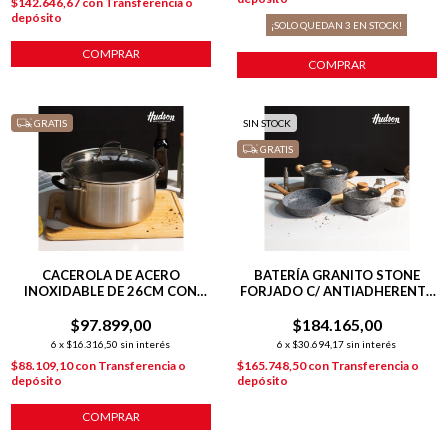
$142.646,67
con
Transferencia o
depósito
¡SOLO QUEDAN
3
EN STOCK!
COMPRAR
COMPRAR
GRATIS
SIN STOCK
GRATIS
CACEROLA DE ACERO
BATERÍA GRANITO STONE
INOXIDABLE DE 26CM CON
FORJADO C/ ANTIADHERENTE
ANTIADHERENTE
5 PIEZAS GRISES
$97.899,00
$184.165,00
6
x
$16.316,50
sin interés
6
x
$30.694,17
sin interés
$88.109,10
con
Transferencia o
$165.748,50
con
Transferencia o
depósito
depósito
COMPRAR