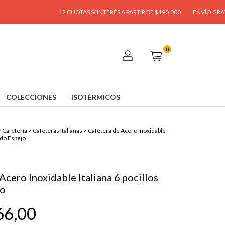
12 CUOTAS S/ INTERÉS A PARTIR DE $190.000
ENVÍO GRATIS A PARTI
0
COLECCIONES
ISOTÉRMICOS
>
Cafetería
>
Cafeteras Italianas
>
Cafetera de Acero Inoxidable
lido Espejo
Acero Inoxidable Italiana 6 pocillos
jo
66,00