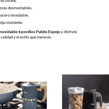
n tu cocina.
piezas desmontables.
 acero inoxidable.
ija resistente.
noxidable 6 pocillos Pulido Espejo
y disfrutá
 calidad y el estilo que merecés.