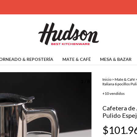
ORNEADO & REPOSTERÍA
MATE & CAFÉ
MESA & BAZAR
Inicio
>
Mate & Café
1
/
8
Italiana 6 pocillos Pu
+10 vendidos
Cafetera de 
Pulido Espe
$101.9