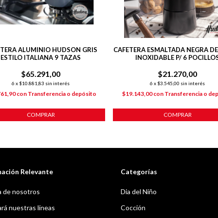
TERA ALUMINIO HUDSON GRIS
CAFETERA ESMALTADA NEGRA D
ESTILO ITALIANA 9 TAZAS
INOXIDABLE P/ 6 POCILLO
$65.291,00
$21.270,00
6
x
$10.881,83
sin interés
6
x
$3.545,00
sin interés
761,90
con
Transferencia o depósito
$19.143,00
con
Transferencia o de
COMPRAR
COMPRAR
mación Relevante
Categorías
 de nosotros
Dia del Niño
á nuestras líneas
Cocción