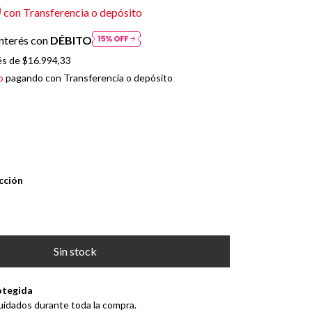
0
con
Transferencia o depósito
nterés con
DÉBITO
és de
$16.994,33
o
pagando con Transferencia o depósito
cción
otegida
uidados durante toda la compra.