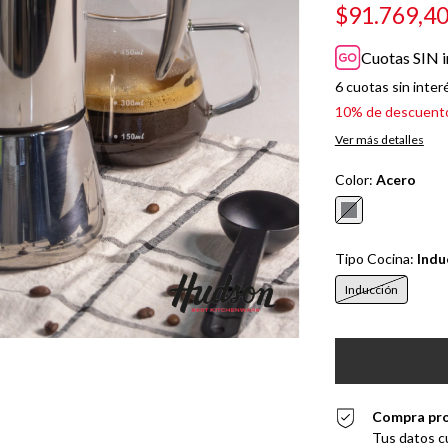
$91.769,4
Cuotas SIN i
6
cuotas sin inter
10% de descuent
Ver más detalles
Color:
Acero
Tipo Cocina:
Indu
Inducción
Compra pr
Tus datos c