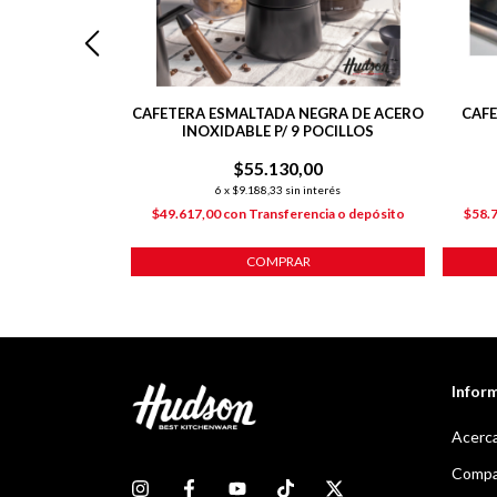
ALUMINIO PARA
CAFETERA ESMALTADA NEGRA DE ACERO
CAFE
OTAL BLACK
INOXIDABLE P/ 9 POCILLOS
00
$55.130,00
nterés
6
x
$9.188,33
sin interés
ncia o depósito
$49.617,00
con
Transferencia o depósito
$58.
COMPRAR
Infor
Acerca
Compar