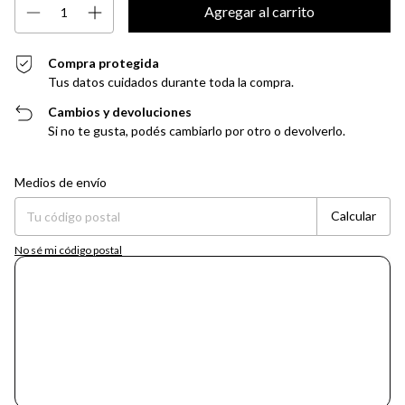
Compra protegida
Tus datos cuidados durante toda la compra.
Cambios y devoluciones
Si no te gusta, podés cambiarlo por otro o devolverlo.
Entregas para el CP:
Cambiar CP
Medios de envío
Calcular
No sé mi código postal