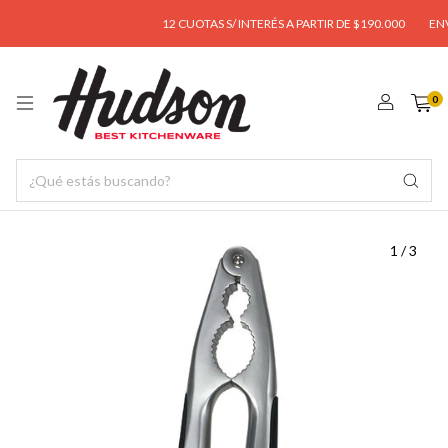
12 CUOTAS S/ INTERÉS A PARTIR DE $190.000
ENVÍO 
0
1
/
3