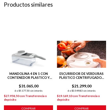
Productos similares
MANDOLINA 4 EN 1 CON
ESCURRIDOR DE VERDURAS
CONTENEDOR PLASTICO Y
PLÁSTICO CENTRIFUGADOR
FILOS DE ACERO INOXIDABLE
BLANCO
$31.065,00
$21.299,00
6
x
$5.177,50
sin interés
6
x
$3.549,83
sin interés
$27.958,50
con
Transferencia o
$19.169,10
con
Transferencia o
depósito
depósito
COMPRAR
COMPRAR