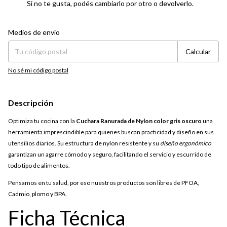
Si no te gusta, podés cambiarlo por otro o devolverlo.
Entregas para el CP:
Cambiar CP
Medios de envío
Calcular
No sé mi código postal
Descripción
Optimiza tu cocina con la
Cuchara Ranurada de Nylon color gris oscuro
una
herramienta imprescindible para quienes buscan practicidad y diseño en sus
utensilios diarios. Su estructura de nylon resistente y su
diseño ergonómico
garantizan un agarre cómodo y seguro, facilitando el servicio y escurrido de
todo tipo de alimentos.
Pensamos en tu salud, por eso nuestros productos son libres de PFOA,
Cadmio, plomo y BPA.
Ficha Técnica