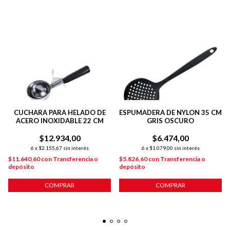
CUCHARA PARA HELADO DE
ESPUMADERA DE NYLON 35 CM
ACERO INOXIDABLE 22 CM
GRIS OSCURO
$12.934,00
$6.474,00
6
x
$2.155,67
sin interés
6
x
$1.079,00
sin interés
$11.640,60
con
Transferencia o
$5.826,60
con
Transferencia o
depósito
depósito
COMPRAR
COMPRAR