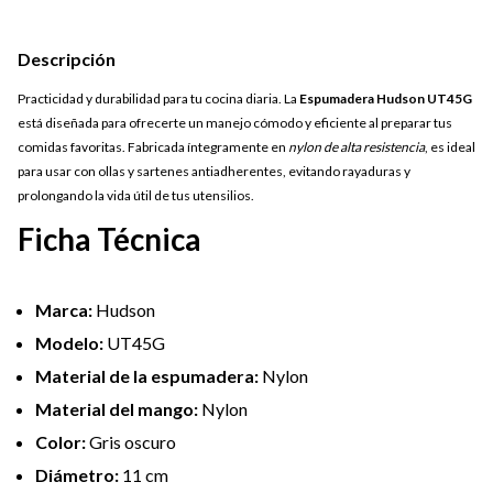
Descripción
Practicidad y durabilidad para tu cocina diaria. La
Espumadera Hudson UT45G
está diseñada para ofrecerte un manejo cómodo y eficiente al preparar tus
comidas favoritas. Fabricada íntegramente en
nylon de alta resistencia
, es ideal
para usar con ollas y sartenes antiadherentes, evitando rayaduras y
prolongando la vida útil de tus utensilios.
Ficha Técnica
Marca:
Hudson
Modelo:
UT45G
Material de la espumadera:
Nylon
Material del mango:
Nylon
Color:
Gris oscuro
Diámetro:
11 cm