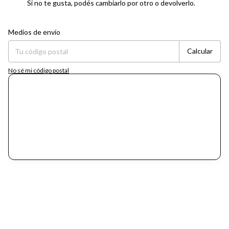
Si no te gusta, podés cambiarlo por otro o devolverlo.
Entregas para el CP:
Cambiar CP
Medios de envío
Calcular
No sé mi código postal