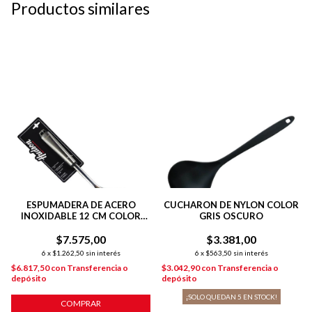
Productos similares
ESPUMADERA DE ACERO
CUCHARON DE NYLON COLOR
INOXIDABLE 12 CM COLOR
GRIS OSCURO
ACERO
$7.575,00
$3.381,00
6
x
$1.262,50
sin interés
6
x
$563,50
sin interés
$6.817,50
con
Transferencia o
$3.042,90
con
Transferencia o
depósito
depósito
¡SOLO QUEDAN
5
EN STOCK!
COMPRAR