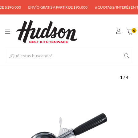
$190.000
ENVÍO GRATIS A PARTIR DE $95.000
6 CUOTAS S/ INTERÉS EN TOD
0
1
/
4