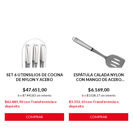
SET 6 UTENSILIOS DE COCINA
ESPÁTULA CALADA NYLON
DE NYLON Y ACERO
CON MANGO DE ACERO
INOXIDABLE
$47.651,00
$6.169,00
6
x
$7.941,83
sin interés
6
x
$1.028,17
sin interés
$42.885,90
con
Transferencia o
$5.552,10
con
Transferencia o
depósito
depósito
COMPRAR
COMPRAR