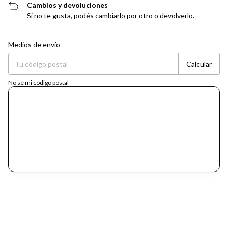
Cambios y devoluciones
Si no te gusta, podés cambiarlo por otro o devolverlo.
Entregas para el CP:
Cambiar CP
Medios de envío
Calcular
No sé mi código postal