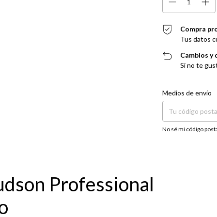
Compra pr
Tus datos c
Cambios y 
Si no te gus
Entregas para el CP:
Medios de envío
No sé mi código post
udson Professional
o