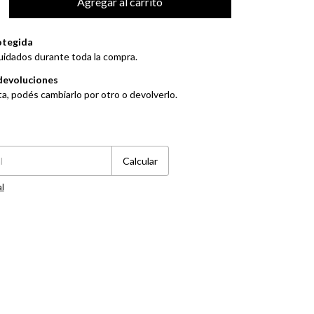
otegida
uidados durante toda la compra.
devoluciones
ta, podés cambiarlo por otro o devolverlo.
Cambiar CP
Calcular
al