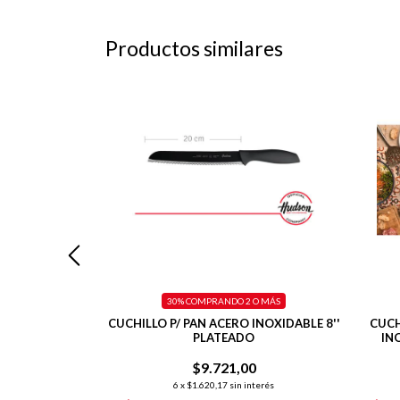
Productos similares
 O MÁS
30%
COMPRANDO 2 O MÁS
TRINCHADOR 8
CUCHILLO P/ PAN ACERO INOXIDABLE 8''
CUCH
20 CM
PLATEADO
IN
00
$9.721,00
nterés
6
x
$1.620,17
sin interés