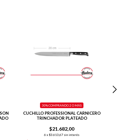
30%
COMPRANDO 2 O MÁS
30%
C
DSON
CUCHILLO PROFESSIONAL CARNICERO
CUCHILLO DE P
EADO
TRINCHADOR PLATEADO
LINEA
$21.682,00
$
6
x
$3.613,67
sin interés
6
x
$2