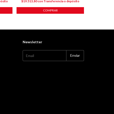
pósito
$19.513,80
con
Transferencia o depósito
$15.416,10
co
COMPRAR
Newsletter