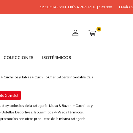
12 CUOTAS S/ INTERÉS A PARTIR DE $190.000
ENVÍO GRATIS A 
0
COLECCIONES
ISOTÉRMICOS
r
>
Cuchillos y Tablas
>
Cuchillo Chef 8 Acero Inoxidable Caja
o 2 o más!
ucto y todos los de la categoría: Mesa & Bazar -> Cuchillos y
> Botellas Deportivas, Isotérmicos -> Vasos Térmicos.
promoción con otros productos de la misma categoría.