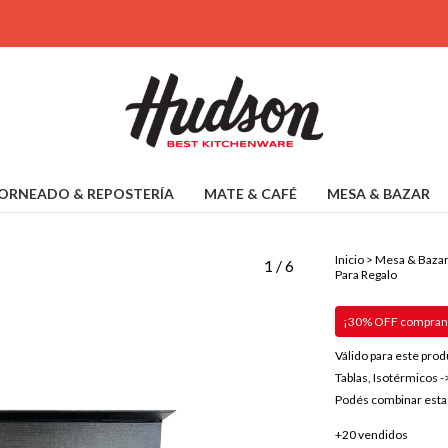
ORNEADO & REPOSTERÍA
MATE & CAFÉ
MESA & BAZAR
Inicio
>
Mesa & Baza
1
/
6
Para Regalo
¡30% OFF comprand
Válido para este prod
Tablas, Isotérmicos -
Podés combinar esta 
+20 vendidos