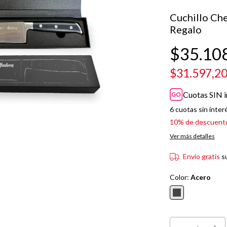
Cuchillo Che
Regalo
$35.10
$31.597,2
Cuotas SIN i
6
cuotas sin inter
10% de descuent
Ver más detalles
Envío gratis
s
Color:
Acero