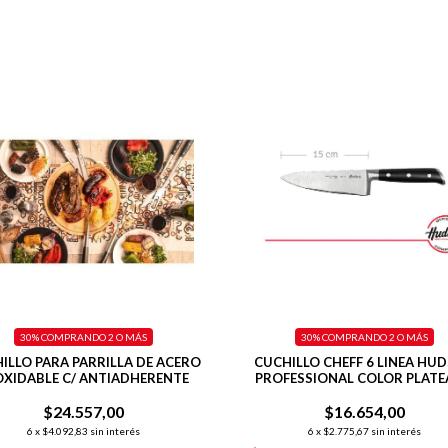
30%
COMPRANDO 2 O MÁS
30%
COMPRANDO 2 O MÁS
ILLO PARA PARRILLA DE ACERO
CUCHILLO CHEFF 6 LINEA HU
OXIDABLE C/ ANTIADHERENTE
PROFESSIONAL COLOR PLAT
$24.557,00
$16.654,00
6
x
$4.092,83
sin interés
6
x
$2.775,67
sin interés