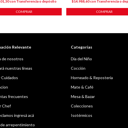
101,30
con
Transferencia o depósito
$14.988,60
con
Transferencia o de
COMPRAR
COMPRAR
mación Relevante
Categorías
 de nosotros
Dia del Niño
á nuestras líneas
Cocción
y Cuidados
Horneado & Repostería
acion
Mate & Café
ntas frecuentes
Mesa & Bazar
r Chef
Colecciones
eclamos ingresá acá
Isotérmicos
de arrepentimiento