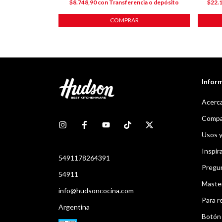
ncia o depósito
$8.748,90
con
Transferencia o depósito
$22.
COMPRAR
Infor
Acerca
Compar
Usos 
Inspir
5491178264391
Pregu
54911
Maste
info@hudsoncocina.com
Para r
Argentina
Botón 