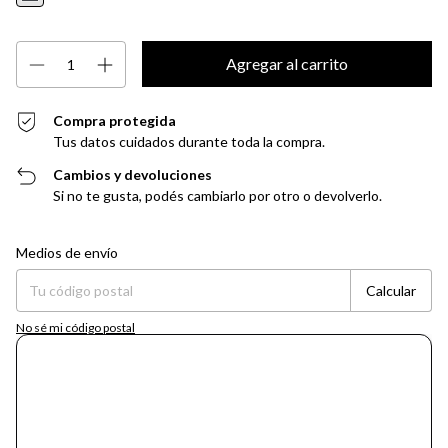
Compra protegida
Tus datos cuidados durante toda la compra.
Cambios y devoluciones
Si no te gusta, podés cambiarlo por otro o devolverlo.
Entregas para el CP:
Cambiar CP
Medios de envío
Calcular
No sé mi código postal