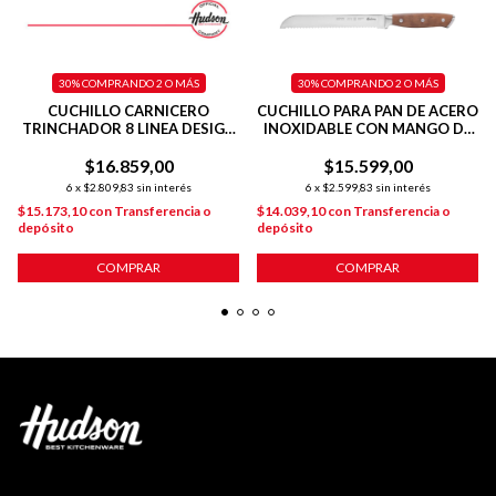
30%
COMPRANDO 2 O MÁS
30%
COMPRANDO 2 O MÁS
CUCHILLO CARNICERO
CUCHILLO PARA PAN DE ACERO
TRINCHADOR 8 LINEA DESIGN
INOXIDABLE CON MANGO DE
20 CM
MADERA
$16.859,00
$15.599,00
6
x
$2.809,83
sin interés
6
x
$2.599,83
sin interés
$15.173,10
con
Transferencia o
$14.039,10
con
Transferencia o
depósito
depósito
COMPRAR
COMPRAR