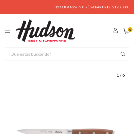
12 CUOTAS S/ INTERÉS A PARTIR DE $190.000
EN
0
1
/
6