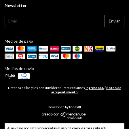
Newsletter
Medios de pago
Medios de envío
Defensa de las y los consumidores. Para reclamos
ingresá acá.
/
Botón de
arrepentimiento
Developed by
Index®
Copyright Hudson Cocina - 33711468469 - 2026. Todos los derechos
Al navegar por este sitio
aceptás el uso de cookies
para agilizar tu
reservados.