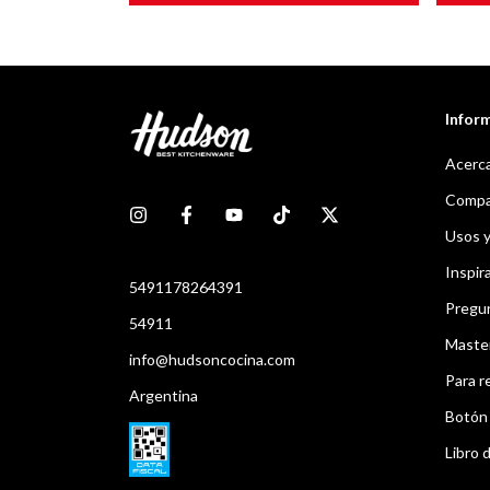
Infor
Acerca
Compar
Usos 
Inspir
5491178264391
Pregu
54911
Maste
info@hudsoncocina.com
Para r
Argentina
Botón 
Libro d