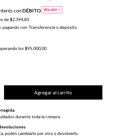
nterés con
DÉBITO
és de
$2.394,83
o
pagando con Transferencia o depósito
uperando los
$95.000,00
otegida
uidados durante toda la compra.
devoluciones
ta, podés cambiarlo por otro o devolverlo.