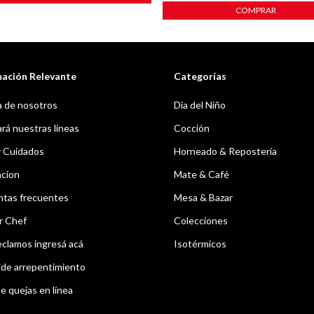
COMPRAR
mación Relevante
Categorías
 de nosotros
Dia del Niño
á nuestras líneas
Cocción
y Cuidados
Horneado & Repostería
acion
Mate & Café
ntas frecuentes
Mesa & Bazar
r Chef
Colecciones
eclamos ingresá acá
Isotérmicos
de arrepentimiento
e quejas en línea