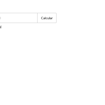
Cambiar CP
Calcular
al