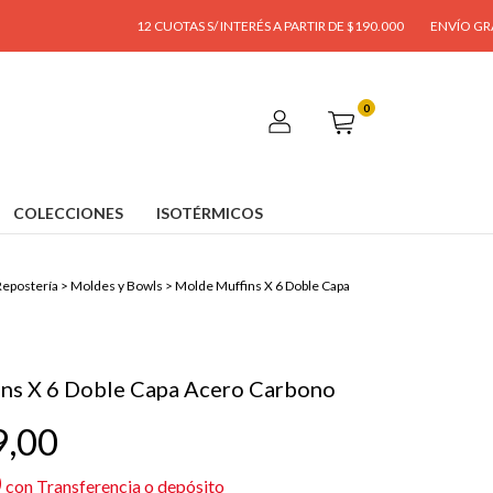
12 CUOTAS S/ INTERÉS A PARTIR DE $190.000
ENVÍO GRATIS A PARTI
0
COLECCIONES
ISOTÉRMICOS
epostería
>
Moldes y Bowls
>
Molde Muffins X 6 Doble Capa
ns X 6 Doble Capa Acero Carbono
9,00
0
con
Transferencia o depósito