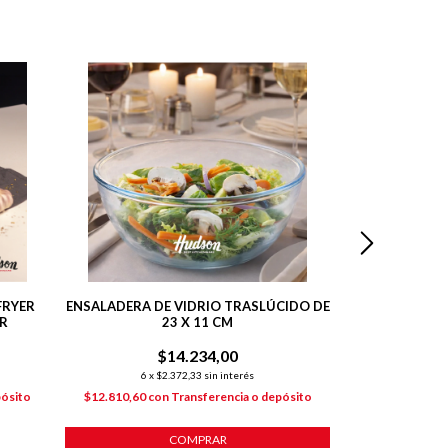
FRYER
ENSALADERA DE VIDRIO TRASLÚCIDO DE
MOLDES X2 P
OR
23 X 11 CM
22X
$14.234,00
$
6
x
$2.372,33
sin interés
6
x
$1
pósito
$12.810,60
con
Transferencia o depósito
$10.032,30
co
COMPRAR