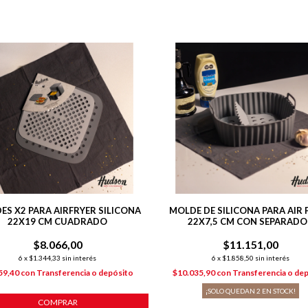
ES X2 PARA AIRFRYER SILICONA
MOLDE DE SILICONA PARA AIR 
22X19 CM CUADRADO
22X7,5 CM CON SEPARAD
$8.066,00
$11.151,00
6
x
$1.344,33
sin interés
6
x
$1.858,50
sin interés
59,40
con
Transferencia o depósito
$10.035,90
con
Transferencia o de
¡SOLO QUEDAN
2
EN STOCK!
COMPRAR