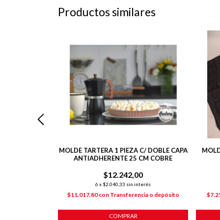
Productos similares
DÍN VIDRIO
MOLDE TARTERA 1 PIEZA C/ DOBLE CAPA
MOLD
 14 CM
ANTIADHERENTE 25 CM COBRE
00
$12.242,00
nterés
6
x
$2.040,33
sin interés
ncia o depósito
$11.017,80
con
Transferencia o depósito
$7.2
COMPRAR