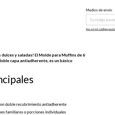
Entregas para el CP:
Medios de envío
No sé mi código post
s dulces y saladas! El Molde para Muffins de 6
oble capa antiadherente, es un básico
ncipales
con doble recubrimiento antiadherente
es familiares o porciones individuales