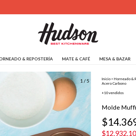
ORNEADO & REPOSTERÍA
MATE & CAFÉ
MESA & BAZAR
Inicio
>
Horneado & R
1
/
5
Acero Carbono
+10 vendidos
Molde Muffi
$14.36
$12.932,1