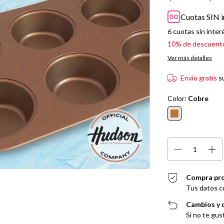
Cuotas SIN i
6
cuotas sin inter
10% de descuent
Ver más detalles
Envío gratis
s
Color:
Cobre
Compra pr
Tus datos c
Cambios y 
Si no te gus