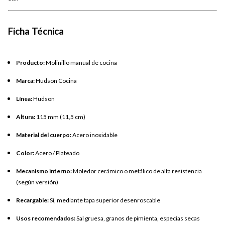
Ficha Técnica
Producto:
Molinillo manual de cocina
Marca:
Hudson Cocina
Línea:
Hudson
Altura:
115 mm (11,5 cm)
Material del cuerpo:
Acero inoxidable
Color:
Acero / Plateado
Mecanismo interno:
Moledor cerámico o metálico de alta resistencia
(según versión)
Recargable:
Sí, mediante tapa superior desenroscable
Usos recomendados:
Sal gruesa, granos de pimienta, especias secas