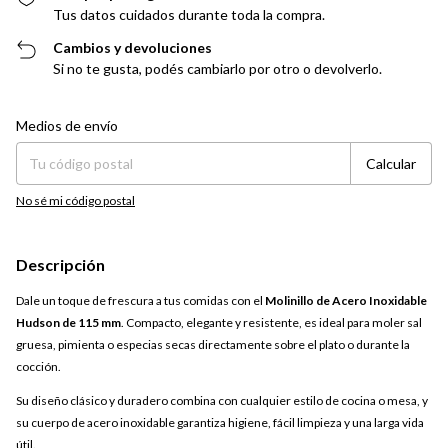
Tus datos cuidados durante toda la compra.
Cambios y devoluciones
Si no te gusta, podés cambiarlo por otro o devolverlo.
Entregas para el CP:
Cambiar CP
Medios de envío
Calcular
No sé mi código postal
Descripción
Dale un toque de frescura a tus comidas con el
Molinillo de Acero Inoxidable
Hudson de 115 mm
. Compacto, elegante y resistente, es ideal para moler sal
gruesa, pimienta o especias secas directamente sobre el plato o durante la
cocción.
Su diseño clásico y duradero combina con cualquier estilo de cocina o mesa, y
su cuerpo de acero inoxidable garantiza higiene, fácil limpieza y una larga vida
útil.