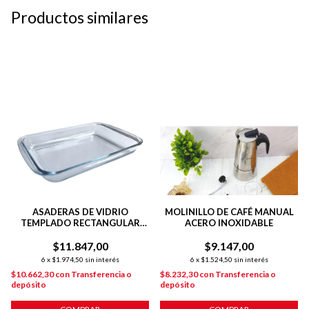
Productos similares
ASADERAS DE VIDRIO
MOLINILLO DE CAFÉ MANUAL
TEMPLADO RECTANGULAR
ACERO INOXIDABLE
VT01 29.5 CM
$11.847,00
$9.147,00
6
x
$1.974,50
sin interés
6
x
$1.524,50
sin interés
$10.662,30
con
Transferencia o
$8.232,30
con
Transferencia o
depósito
depósito