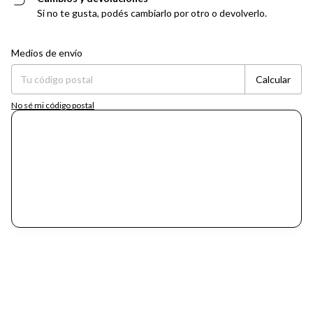
Si no te gusta, podés cambiarlo por otro o devolverlo.
Entregas para el CP:
Cambiar CP
Medios de envío
Calcular
No sé mi código postal