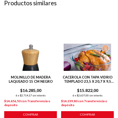
Productos similares
MOLINILLO DE MADERA
CACEROLA CON TAPA VIDRIO
LAQUEADO 15 CM NEGRO
TEMPLADO 23,5 X 20,7 X 9,5
CM TRASLÚCIDO
$16.285,00
$15.822,00
6
x
$2.714,17
sin interés
6
x
$2.637,00
sin interés
$14.656,50
con
Transferencia o
$14.239,80
con
Transferencia o
depósito
depósito
COMPRAR
COMPRAR