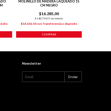
LADO
MOLINILLO DE MADERA LAQUEADO 15
MOLDE TARTERA
CM
CM NEGRO
ANTIADHE
$16.285,00
$
6
x
$2.714,17
sin interés
6
x
$2
pósito
$14.656,50
con
Transferencia o depósito
$11.017,80
co
COMPRAR
Newsletter