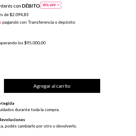
nterés con
DÉBITO
és de
$2.094,83
o
pagando con Transferencia o depósito
uperando los
$95.000,00
otegida
uidados durante toda la compra.
devoluciones
ta, podés cambiarlo por otro o devolverlo.