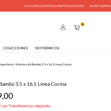
12 CUOTAS S/ INTERÉS A PARTIR DE $190.000
ENVÍO GRATIS A PARTIR 
0
COLECCIONES
ISOTÉRMICOS
epostería
>
Mortero de Bambú 3.5 x 16.5 Linea Cocina
Bambú 3.5 x 16.5 Linea Cocina
9,00
0
con
Transferencia o depósito