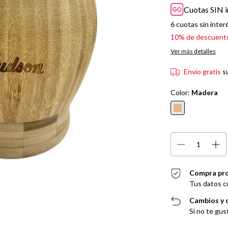
Cuotas SIN i
6
cuotas sin inter
10% de descuent
Ver más detalles
Envío gratis
s
Color:
Madera
Compra pr
Tus datos c
Cambios y 
Si no te gus