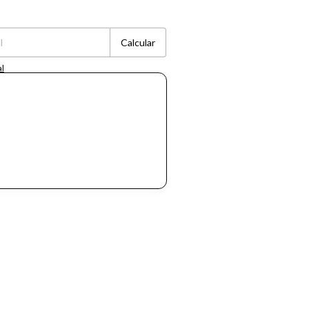
Cambiar CP
Calcular
al