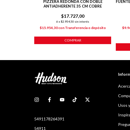
ZA DOBLE CAPA
PIZZERA REDONDA CON DOBLE
FUENTE
 CM COBRE
ANTIADHERENTE 35 CM COBRE
00
$17.727,00
nterés
6
x
$2.954,50
sin interés
ncia o depósito
$15.954,30
con
Transferencia o depósito
$9.9
COMPRAR
Infor
Acerca
Compar
Usos 
Inspir
5491178264391
Pregu
54911