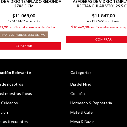
 DE VIDRIO TEMPLADO REDONDA
ASADERAS DE VIDRIO TEMP
27X3.5 CM
RECTANGULAR VT01 29.5 
$11.068,00
$11.847,00
6
x
$1.844,67
sin interés
6
x
$1.974,50
sin interés
61,20
con
Transferencia o depósito
$10.662,30
con
Transferencia o de
¡NO TE LO PIERDAS, ES EL ÚLTIMO!
COMPRAR
COMPRAR
mación Relevante
Categorías
 de nosotros
Dia del Niño
á nuestras líneas
Cocción
y Cuidados
Horneado & Repostería
acion
Mate & Café
ntas frecuentes
Mesa & Bazar