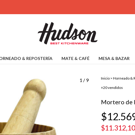
ORNEADO & REPOSTERÍA
MATE & CAFÉ
MESA & BAZAR
Inicio
>
Horneado & R
1
/
9
+20 vendidos
Mortero de 
$12.56
$11.312,1