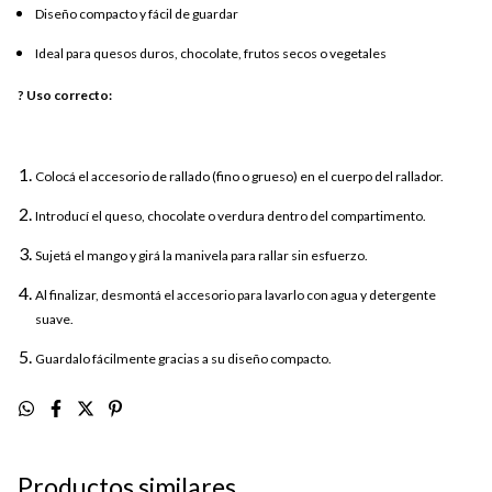
Diseño compacto y fácil de guardar
Ideal para quesos duros, chocolate, frutos secos o vegetales
? Uso correcto:
Colocá el accesorio de rallado (fino o grueso) en el cuerpo del rallador.
Introducí el queso, chocolate o verdura dentro del compartimento.
Sujetá el mango y girá la manivela para rallar sin esfuerzo.
Al finalizar, desmontá el accesorio para lavarlo con agua y detergente
suave.
Guardalo fácilmente gracias a su diseño compacto.
Productos similares