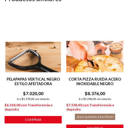
PELAPAPAS VERTICAL NEGRO
CORTA PIZZA RUEDA ACERO
ESTILO AFEITADORA
INOXIDABLE NEGRO
$7.020,00
$8.376,00
6
x
$1.170,00
sin interés
6
x
$1.396,00
sin interés
$6.318,00
con
Transferencia o
$7.538,40
con
Transferencia o
depósito
depósito
¡SOLO QUEDAN
4
EN STOCK!
COMPRAR