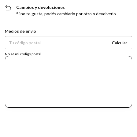
Cambios y devoluciones
Si no te gusta, podés cambiarlo por otro o devolverlo.
Entregas para el CP:
Cambiar CP
Medios de envío
Calcular
No sé mi código postal