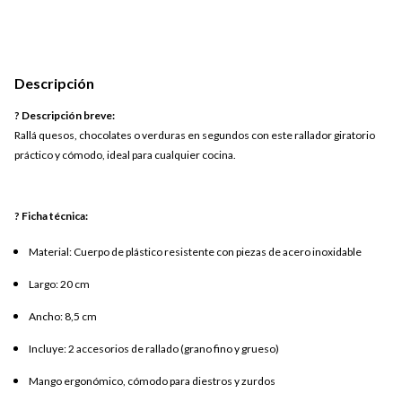
Descripción
? Descripción breve:
Rallá quesos, chocolates o verduras en segundos con este rallador giratorio
práctico y cómodo, ideal para cualquier cocina.
? Ficha técnica:
Material: Cuerpo de plástico resistente con piezas de acero inoxidable
Largo: 20 cm
Ancho: 8,5 cm
Incluye: 2 accesorios de rallado (grano fino y grueso)
Mango ergonómico, cómodo para diestros y zurdos