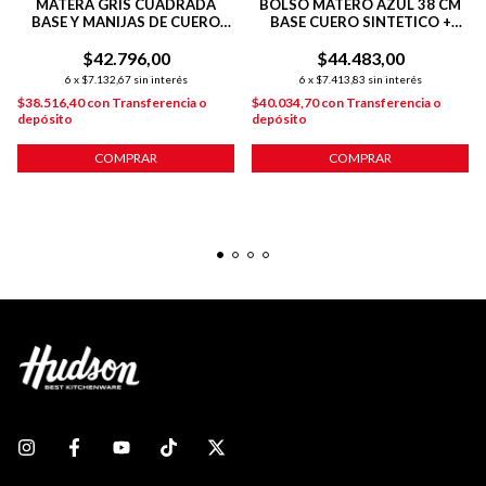
MATERA GRIS CUADRADA
BOLSO MATERO AZUL 38 CM
BASE Y MANIJAS DE CUERO
BASE CUERO SINTETICO +
SINTETICO + COSTURAS
TIRAS REGULABLES
REFORZADAS
$42.796,00
$44.483,00
6
x
$7.132,67
sin interés
6
x
$7.413,83
sin interés
$38.516,40
con
Transferencia o
$40.034,70
con
Transferencia o
depósito
depósito
COMPRAR
COMPRAR