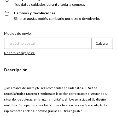
Tus datos cuidados durante toda la compra.
Cambios y devoluciones
Si no te gusta, podés cambiarlo por otro o devolverlo.
Entregas para el CP:
Cambiar CP
Medios de envío
Calcular
No sé mi código postal
Descripción
¿Sos amante del mate y buscás comodidad en cada salida? El
Set de
Mochila/Bolso Matero + Yerbera
es la opción perfecta para disfrutar de tu
ritual donde quieras: en la ruta, la montaña, el río o en la ciudad. Su diseño
multifunción te permite usarlo como mochila con correas fijas o adaptarlo
rápidamente a bolso al hombro gracias a su tira regulable.