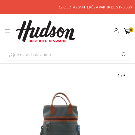
12 CUOTAS S/ INTERÉS A PARTIR DE $190.000
0
1
/
5