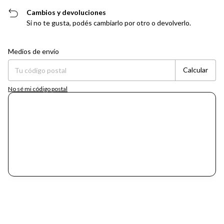
Cambios y devoluciones
Si no te gusta, podés cambiarlo por otro o devolverlo.
Entregas para el CP:
Cambiar CP
Medios de envío
Calcular
No sé mi código postal