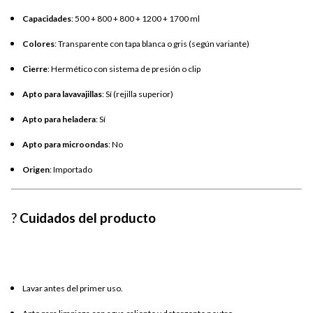
Capacidades
: 500 + 800 + 800 + 1200 + 1700 ml
Colores
: Transparente con tapa blanca o gris (según variante)
Cierre
: Hermético con sistema de presión o clip
Apto para lavavajillas
: Sí (rejilla superior)
Apto para heladera
: Sí
Apto para microondas
: No
Origen
: Importado
?
Cuidados del producto
Lavar antes del primer uso.