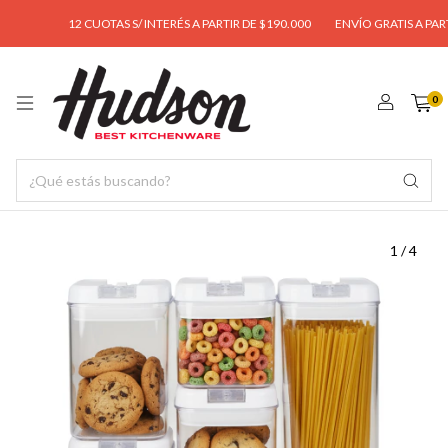
12 CUOTAS S/ INTERÉS A PARTIR DE $190.000
ENVÍO GRATIS A PARTIR 
0
1
/
4