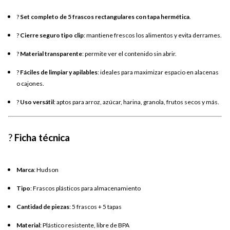
?
Set completo de 5 frascos rectangulares con tapa hermética
.
?
Cierre seguro tipo clip
: mantiene frescos los alimentos y evita derrames.
?
Material transparente
: permite ver el contenido sin abrir.
?
Fáciles de limpiar y apilables
: ideales para maximizar espacio en alacenas
o cajones.
?
Uso versátil
: aptos para arroz, azúcar, harina, granola, frutos secos y más.
?
Ficha técnica
Marca
: Hudson
Tipo
: Frascos plásticos para almacenamiento
Cantidad de piezas
: 5 frascos + 5 tapas
Material
: Plástico resistente, libre de BPA