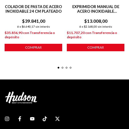
COLADOR DE PASTA DE ACERO
EXPRIMIDOR MANUAL DE
INOXIDABLE 24 CM PLATEADO
ACERO INOXIDABLE
RESISTENTE Y FÁCIL DE LAVAR
$39.841,00
$13.008,00
6
x
$6.640,17
sin interés
6
x
$2.168,00
sin interés
$35.856,90
con
Transferencia o
$11.707,20
con
Transferencia o
depósito
depósito
COMPRAR
COMPRAR