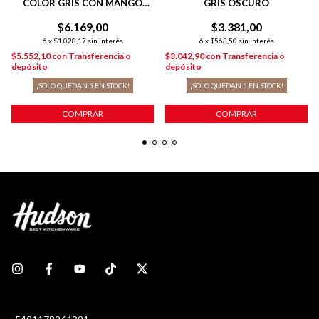
COLOR GRIS CON MANGO
GRIS OSCURO
ACERO INOXIDABLE
$6.169,00
$3.381,00
6
x
$1.028,17
sin interés
6
x
$563,50
sin interés
$5.552,10
con
Transferencia o
$3.042,90
con
Transferencia o
depósito
depósito
¡SOLO QUEDAN
5
EN STOCK!
¡SOLO QUEDAN
5
EN STOCK!
COMPRAR
COMPRAR