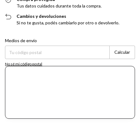
Tus datos cuidados durante toda la compra.
Cambios y devoluciones
Si no te gusta, podés cambiarlo por otro o devolverlo.
Entregas para el CP:
Cambiar CP
Medios de envío
Calcular
No sé mi código postal