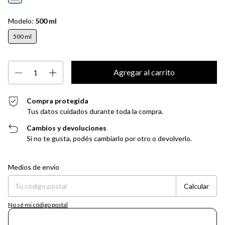
Modelo:
500 ml
500 ml
Compra protegida
Tus datos cuidados durante toda la compra.
Cambios y devoluciones
Si no te gusta, podés cambiarlo por otro o devolverlo.
Entregas para el CP:
Cambiar CP
Medios de envío
Calcular
No sé mi código postal