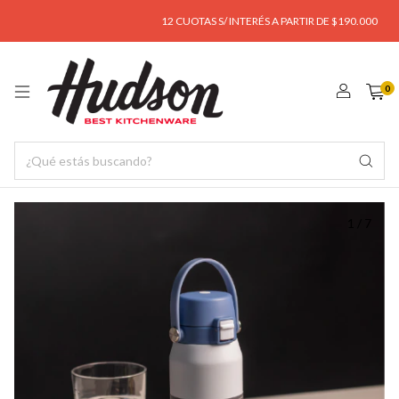
12 CUOTAS S/ INTERÉS A PARTIR DE $190.000
ENV
0
1
/
7