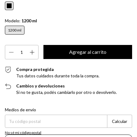
Modelo:
1200 ml
1200 ml
Compra protegida
Tus datos cuidados durante toda la compra.
Cambios y devoluciones
Si no te gusta, podés cambiarlo por otro o devolverlo.
Entregas para el CP:
Cambiar CP
Medios de envío
Calcular
No sé mi código postal