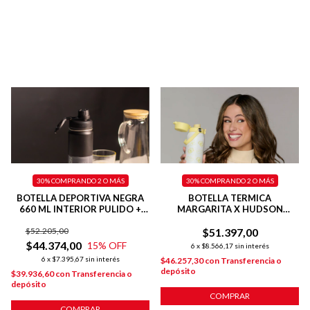
30%
COMPRANDO 2 O MÁS
30%
COMPRANDO 2 O MÁS
BOTELLA DEPORTIVA NEGRA
BOTELLA TERMICA
660 ML INTERIOR PULIDO +
MARGARITA X HUDSON
BASE SILICONA
DEPORTIVA 500 ML AMARILLA
$52.205,00
$51.397,00
$44.374,00
15
% OFF
6
x
$8.566,17
sin interés
6
x
$7.395,67
sin interés
$46.257,30
con
Transferencia o
depósito
$39.936,60
con
Transferencia o
depósito
COMPRAR
COMPRAR