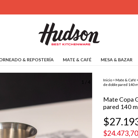
12 CUOTAS
ORNEADO & REPOSTERÍA
MATE & CAFÉ
MESA & BAZAR
Inicio
>
Mate & Café
1
/
4
de doble pared 140 m
Mate Copa G
pared 140 ml
$27.19
$24.473,7