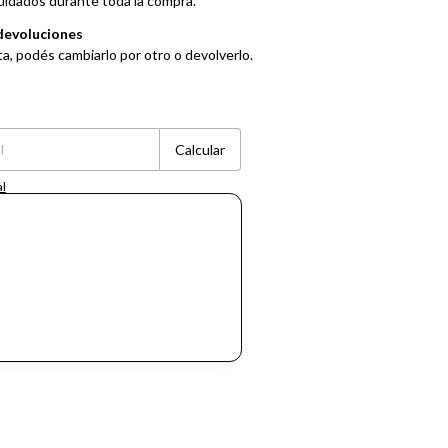
uidados durante toda la compra.
devoluciones
ta, podés cambiarlo por otro o devolverlo.
Cambiar CP
Calcular
al