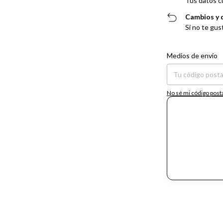
Tus datos c
Cambios y 
Si no te gus
Entregas para el CP:
Medios de envío
No sé mi código post