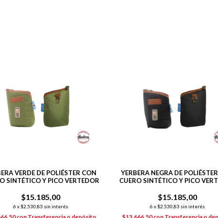
ERA VERDE DE POLIÉSTER CON
YERBERA NEGRA DE POLIÉSTE
O SINTÉTICO Y PICO VERTEDOR
CUERO SINTÉTICO Y PICO VER
$15.185,00
$15.185,00
6
x
$2.530,83
sin interés
6
x
$2.530,83
sin interés
666,50
con
Transferencia o depósito
$13.666,50
con
Transferencia o de