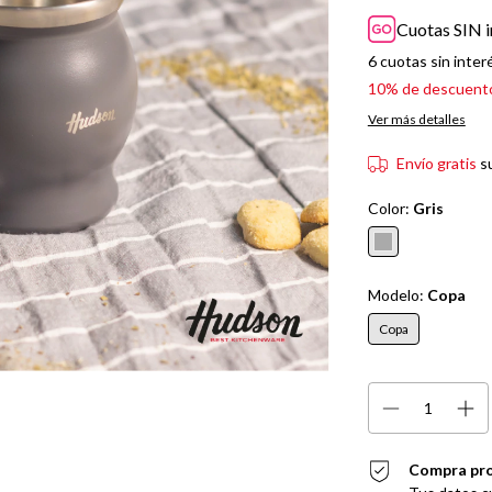
Cuotas SIN i
6
cuotas sin inter
10% de descuent
Ver más detalles
Envío gratis
s
Color:
Gris
Modelo:
Copa
Copa
Compra pr