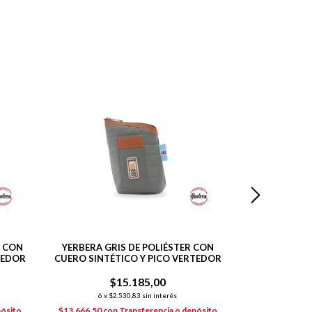
R CON
YERBERA GRIS DE POLIÉSTER CON
YERBERA AZ
TEDOR
CUERO SINTÉTICO Y PICO VERTEDOR
CUERO SINTÉ
$15.185,00
$
6
x
$2.530,83
sin interés
6
x
$2
pósito
$13.666,50
con
Transferencia o depósito
$13.666,50
co