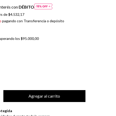
nterés con
DÉBITO
és de
$4.532,17
o
pagando con Transferencia o depósito
uperando los
$95.000,00
otegida