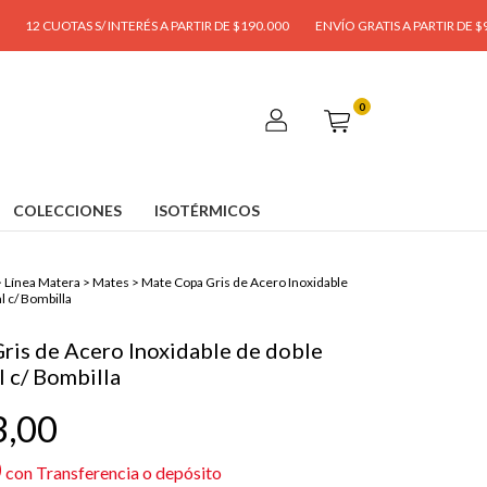
 S/ INTERÉS A PARTIR DE $190.000
ENVÍO GRATIS A PARTIR DE $95.000
6 C
0
COLECCIONES
ISOTÉRMICOS
>
Línea Matera
>
Mates
>
Mate Copa Gris de Acero Inoxidable
l c/ Bombilla
ris de Acero Inoxidable de doble
 c/ Bombilla
3,00
0
con
Transferencia o depósito