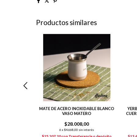
Productos similares
ERO INOXIDABLE
MATE DE ACERO INOXIDABLE BLANCO
YERB
L C/ BOMBILLA
VASO MATERO
CUER
00
$28.008,00
nterés
6
x
$4.668,00
sin interés
ncia o depósito
$25.207,20
con
Transferencia o depósito
$13.