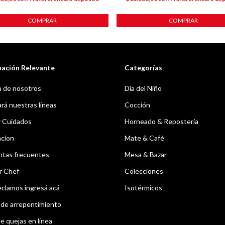
COMPRAR
COMPRAR
mación Relevante
Categorías
 de nosotros
Dia del Niño
á nuestras líneas
Cocción
y Cuidados
Horneado & Repostería
acion
Mate & Café
ntas frecuentes
Mesa & Bazar
r Chef
Colecciones
eclamos ingresá acá
Isotérmicos
de arrepentimiento
e quejas en línea