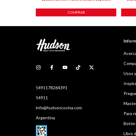
Infor
Acerca
Compar
Usos 
Inspir
5491178264391
Pregu
54911
Maste
info@hudsoncocina.com
Para r
Argentina
Botón 
Libro d