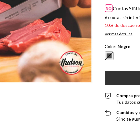
Cuotas SIN i
6
cuotas sin inter
10% de descuent
Ver más detalles
Color:
Negro
Compra pr
Tus datos c
Cambios y 
Si no te gus