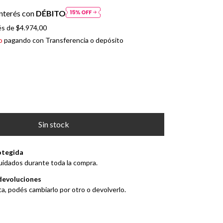
nterés con
DÉBITO
és de
$4.974,00
o
pagando con Transferencia o depósito
otegida
uidados durante toda la compra.
devoluciones
ta, podés cambiarlo por otro o devolverlo.