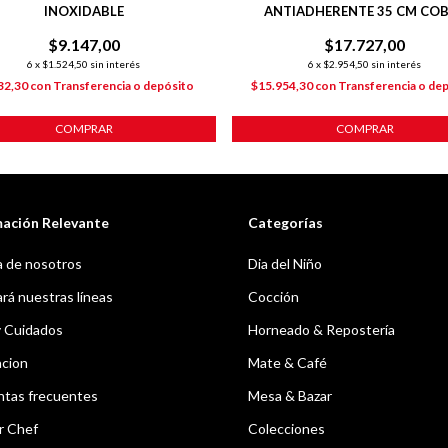
INOXIDABLE
ANTIADHERENTE 35 CM CO
$9.147,00
$17.727,00
6
x
$1.524,50
sin interés
6
x
$2.954,50
sin interés
32,30
con
Transferencia o depósito
$15.954,30
con
Transferencia o de
COMPRAR
COMPRAR
mación Relevante
Categorías
 de nosotros
Dia del Niño
á nuestras líneas
Cocción
y Cuidados
Horneado & Repostería
acion
Mate & Café
ntas frecuentes
Mesa & Bazar
r Chef
Colecciones