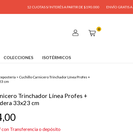
12 CUOTAS S/ INTERÉS A PARTIR DE $190.000
ENVÍO GRATIS A PARTIR D
0
COLECCIONES
ISOTÉRMICOS
epostería
>
Cuchillo Carnicero Trinchador Línea Profes +
x23 cm
nicero Trinchador Línea Profes +
dera 33x23 cm
4,00
0
con
Transferencia o depósito