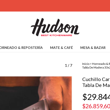
ORNEADO & REPOSTERÍA
MATE & CAFÉ
MESA & BAZAR
Inicio
>
Horneado & R
1
/
7
Tabla De Madera 33
Cuchillo Car
Tabla De Ma
$29.84
$26.859,6