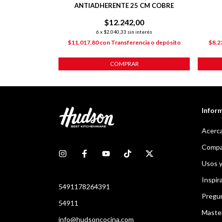
ANTIADHERENTE 25 CM COBRE
00
$12.242,00
nterés
6
x
$2.040,33
sin interés
ncia o depósito
$11.017,80
con
Transferencia o depósito
$8.2
COMPRAR
Infor
Acerca
Compar
Usos 
Inspir
5491178264391
Pregu
54911
Maste
info@hudsoncocina.com