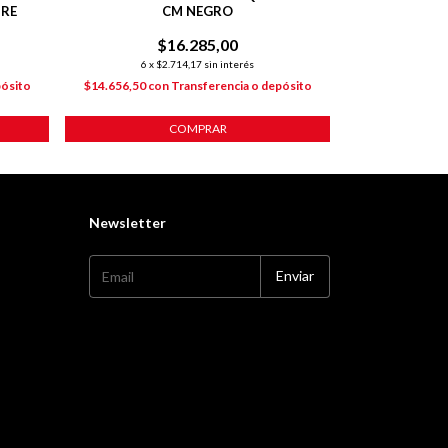
BRE
CM NEGRO
23,5 X 20,7
$16.285,00
$
6
x
$2.714,17
sin interés
6
x
$2
pósito
$14.656,50
con
Transferencia o depósito
$14.239,80
co
COMPRAR
Newsletter