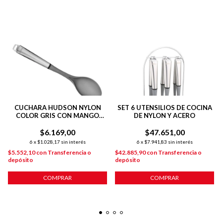
CUCHARA HUDSON NYLON
SET 6 UTENSILIOS DE COCINA
COLOR GRIS CON MANGO
DE NYLON Y ACERO
ACERO INOXIDABLE
$6.169,00
$47.651,00
6
x
$1.028,17
sin interés
6
x
$7.941,83
sin interés
$5.552,10
con
Transferencia o
$42.885,90
con
Transferencia o
depósito
depósito
COMPRAR
COMPRAR