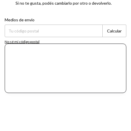
Si no te gusta, podés cambiarlo por otro o devolverlo.
Entregas para el CP:
Cambiar CP
Medios de envío
Calcular
No sé mi código postal