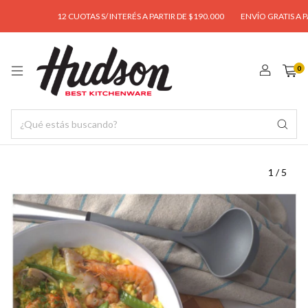
12 CUOTAS S/ INTERÉS A PARTIR DE $190.000
ENVÍO GRATIS A PART
0
1
/
5